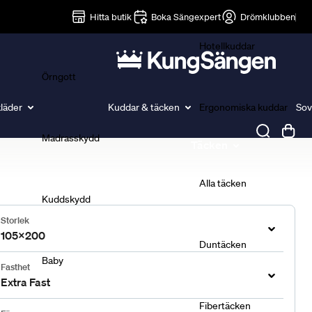
Lakan
Hitta butik
Boka Sängexpert
Drömklubben
Hotellkuddar
Örngott
läder
Kuddar & täcken
Ergonomiska kuddar
Sov
Madrasskydd
Täcken
Alla täcken
Kuddskydd
Storlek
105x200
Duntäcken
Baby
Fasthet
Extra Fast
Fibertäcken