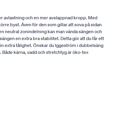
ger avlastning och en mer avslappnad kropp. Med
örre byst. Även för den som gillar att sova på sidan
å en neutral zonindelning kan man vända sängen och
gen en extra bra stabilitet. Detta gör att du får ett
sin extra tålighet. Önskar du Iggeström i dubbelsäng
Både kärna, vadd och stretchtyg är öko-tex