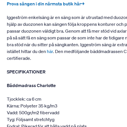
Prova sängen i din närmsta butik här→
Iggeström enkelsäng är en säng som är utrustad med duozon
hjälp av duozonen kan sängen följa kroppens konturer och pass
passar duozonen väldigt bra. Genom att få mer stöd vid axla
på så sätt få en säng som passar de som inte har de tidigare 
bra stöd när du sitter på sängkanten. Iggeström säng är extr
istället hittar du den
här
. Den medföljande bäddmadrassen Cha
certifierade.
SPECIFIKATIONER
Bäddmadrass Charlotte
Tjocklek: ca 6 cm
Kärna: Polyeter 35 kg/m3
Vadd: 500gr/m2 fibervadd
Tyg: Följsamt stretchtyg
Fodral: Pikerad för att hålla vadd på plats