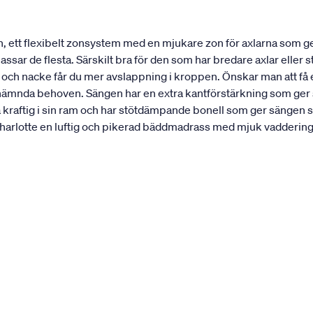
, ett flexibelt zonsystem med en mjukare zon för axlarna som 
ar de flesta. Särskilt bra för den som har bredare axlar eller st
r och nacke får du mer avslappning i kroppen. Önskar man att f
nämnda behoven. Sängen har en extra kantförstärkning som ger sän
a kraftig i sin ram och har stötdämpande bonell som ger sängen 
rlotte en luftig och pikerad bäddmadrass med mjuk vaddering. 