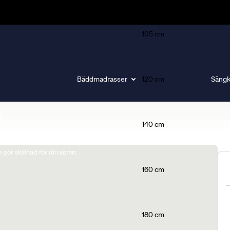
105 cm
Bäddmadrasser
120 cm
Sängk
140 cm
gör skillnad för din sömn.
160 cm
180 cm