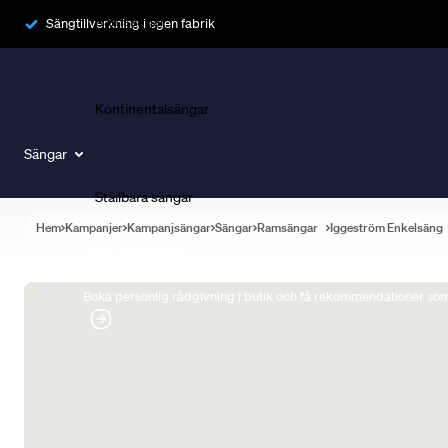
Ramsängar
Sängtillverkning i egen fabrik
Kontinentalsängar
Sängar
Ställbara sängar
Hem
Kampanjer
Kampanjsängar
Sängar
Ramsängar
Iggeström Enkelsäng
Boka Sängexpert
Boka personlig rådgivning i butik och få rekommendationer som 