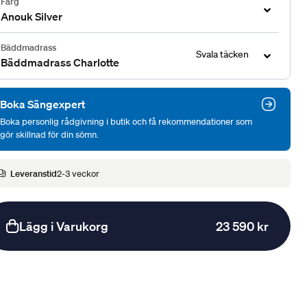
Färg
Anouk Silver
Bäddmadrass
Svala täcken
Bäddmadrass Charlotte
Boka Sängexpert
Boka personlig rådgivning i butik och få rekommendationer som
gör skillnad för din sömn.
Leveranstid
2-3 veckor
Lägg i Varukorg
23 590 kr