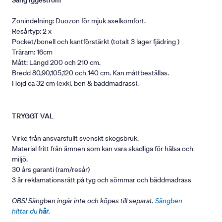
Säng Iggeström
Zonindelning: Duozon för mjuk axelkomfort.
Resårtyp: 2 x
Pocket/bonell och kantförstärkt (totalt 3 lager fjädring )
Träram: 16cm
Mått: Längd 200 och 210 cm.
Bredd 80,90,105,120 och 140 cm. Kan måttbeställas.
Höjd ca 32 cm (exkl. ben & bäddmadrass).
TRYGGT VAL
Virke från ansvarsfullt svenskt skogsbruk.
Material fritt från ämnen som kan vara skadliga för hälsa och
miljö.
30 års garanti (ram/resår)
3 år reklamationsrätt på tyg och sömmar och bäddmadrass
OBS! Sängben ingår inte och köpes till separat.
Sängben
hittar du
här
.