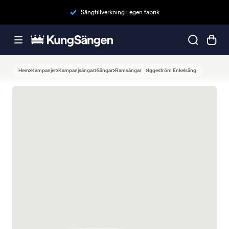
Sängtillverkning i egen fabrik
Hem
Kampanjer
Kampanjsängar
Sängar
Ramsängar
Iggeström Enkelsäng