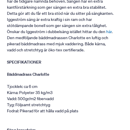
har de tidigare nämnda behoven. Sängen har en extra
kantförstärkning som ger sängen en extra bra stabilitet.
Detta gör att du får ett bra stöd när du sitter på sängkanten.
Iggeström säng är extra kraftig i sin ram och har
stötdämpande bonell som ger sängen sin extra tålighet.
Önskar du Iggeström i dubbelsäng istället hittar du den
här
.
Den medföljande bäddmadrassen Charlotte en luftig och
pikerad bäddmadrass med mjuk vaddering. Både kärna,
vadd och stretchtyg är öko-tex certifierade.
SPECIFIKATIONER
Bäddmadrass Charlotte
Tjocklek: ca 6 cm
Kärna: Polyeter 35 kg/m3
Vadd: 500gr/m2 fibervadd
Tyg: Följsamt stretchtyg
Fodral: Pikerad för att hålla vadd på plats