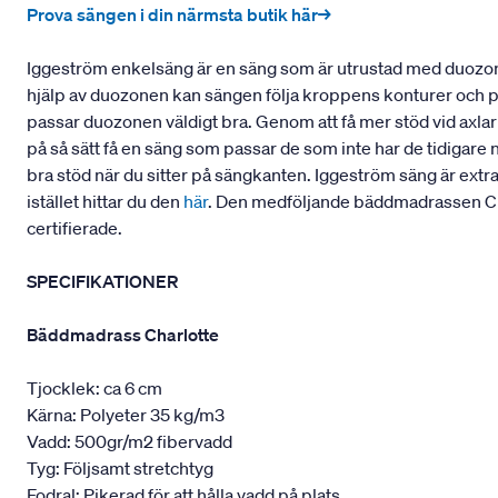
Prova sängen i din närmsta butik här→
Iggeström enkelsäng är en säng som är utrustad med duozon
hjälp av duozonen kan sängen följa kroppens konturer och pass
passar duozonen väldigt bra. Genom att få mer stöd vid axla
på så sätt få en säng som passar de som inte har de tidigare 
bra stöd när du sitter på sängkanten. Iggeström säng är extr
istället hittar du den
här
. Den medföljande bäddmadrassen Cha
certifierade.
SPECIFIKATIONER
Bäddmadrass Charlotte
Tjocklek: ca 6 cm
Kärna: Polyeter 35 kg/m3
Vadd: 500gr/m2 fibervadd
Tyg: Följsamt stretchtyg
Fodral: Pikerad för att hålla vadd på plats