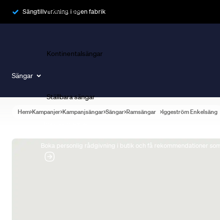
Ramsängar
Sängtillverkning i egen fabrik
Kontinentalsängar
Sängar
Ställbara sängar
Hem
Kampanjer
Kampanjsängar
Sängar
Ramsängar
Iggeström Enkelsäng
Boka Sängexpert
Boka personlig rådgivning i butik och få rekommendationer som 