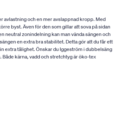
ger avlastning och en mer avslappnad kropp. Med
örre byst. Även för den som gillar att sova på sidan
å en neutral zonindelning kan man vända sängen och
gen en extra bra stabilitet. Detta gör att du får ett
sin extra tålighet. Önskar du Iggeström i dubbelsäng
Både kärna, vadd och stretchtyg är öko-tex