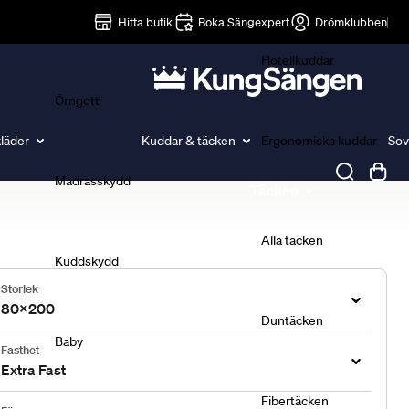
Lakan
Hitta butik
Boka Sängexpert
Drömklubben
Hotellkuddar
Örngott
läder
Kuddar & täcken
Ergonomiska kuddar
Sov
Madrasskydd
Täcken
Alla täcken
Kuddskydd
Storlek
80x200
Duntäcken
Baby
Fasthet
Extra Fast
Fibertäcken