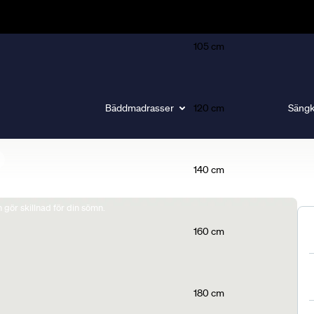
105 cm
Bäddmadrasser
120 cm
Sängk
140 cm
gör skillnad för din sömn.
160 cm
180 cm