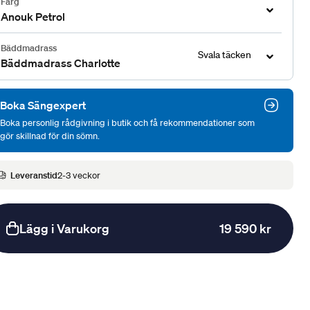
Färg
Anouk Petrol
Bäddmadrass
Svala täcken
Bäddmadrass Charlotte
Boka Sängexpert
Boka personlig rådgivning i butik och få rekommendationer som
gör skillnad för din sömn.
Leveranstid
2-3 veckor
Lägg i Varukorg
19 590 kr