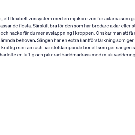
, ett flexibelt zonsystem med en mjukare zon för axlarna som 
ar de flesta. Särskilt bra för den som har bredare axlar eller st
r och nacke får du mer avslappning i kroppen. Önskar man att f
nämnda behoven. Sängen har en extra kantförstärkning som ger sän
a kraftig i sin ram och har stötdämpande bonell som ger sängen 
rlotte en luftig och pikerad bäddmadrass med mjuk vaddering. 