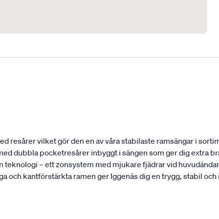
 resårer vilket gör den en av våra stabilaste ramsängar i sortim
t med dubbla pocketresårer inbyggt i sängen som ger dig extra bra
 teknologi – ett zonsystem med mjukare fjädrar vid huvudändan 
ga och kantförstärkta ramen ger Iggenäs dig en trygg, stabil och