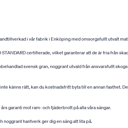
andtillverkad i vår fabrik i Enköping med omsorgsfullt utvalt mater
 STANDARD certifierade, vilket garanterar att de är fria från ska
 obehandlad svensk gran, noggrant utvald från ansvarsfullt sko
inte känns rätt, kan du kostnadsfritt byta till en annan fasthet. D
 års garanti mot ram- och fjäderbrott på alla våra sängar.
 noggrant hantverk ger dig en säng att lita på.