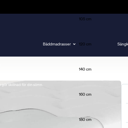
105 cm
Bäddmadrasser
120 cm
Sängk
140 cm
gör skillnad för din sömn.
160 cm
180 cm