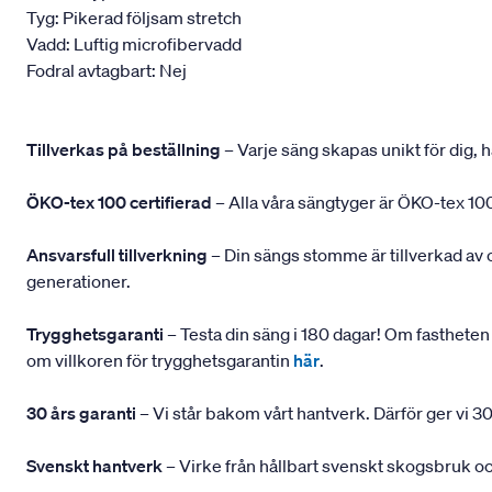
Tyg: Pikerad följsam stretch
Vadd: Luftig microfibervadd
Fodral avtagbart: Nej
Tillverkas på beställning
– Varje säng skapas unikt för dig, h
ÖKO-tex 100 certifierad
– Alla våra sängtyger är ÖKO-tex 100
Ansvarsfull tillverkning
– Din sängs stomme är tillverkad av
generationer.
Trygghetsgaranti
– Testa din säng i 180 dagar! Om fastheten 
om villkoren för trygghetsgarantin
här
.
30 års garanti
– Vi står bakom vårt hantverk. Därför ger vi 30
Svenskt hantverk
– Virke från hållbart svenskt skogsbruk och