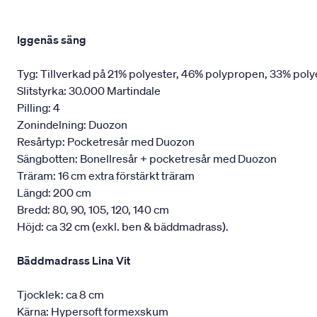
Iggenäs säng
Tyg: Tillverkad på 21% polyester, 46% polypropen, 33% poly
Slitstyrka: 30.000 Martindale
Pilling: 4
Zonindelning: Duozon
Resårtyp: Pocketresår med Duozon
Sängbotten: Bonellresår + pocketresår med Duozon
Träram: 16 cm extra förstärkt träram
Längd: 200 cm
Bredd: 80, 90, 105, 120, 140 cm
Höjd: ca 32 cm (exkl. ben & bäddmadrass).
Bäddmadrass Lina Vit
Tjocklek: ca 8 cm
Kärna: Hypersoft formexskum