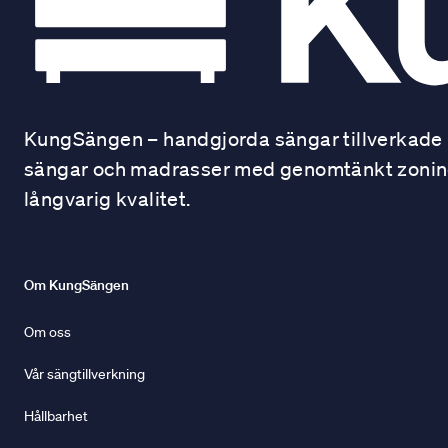
KungSängen – handgjorda sängar tillverkade i
sängar och madrasser med genomtänkt zonindel
långvarig kvalitet.
Om KungSängen
Om oss
Vår sängtillverkning
Hållbarhet