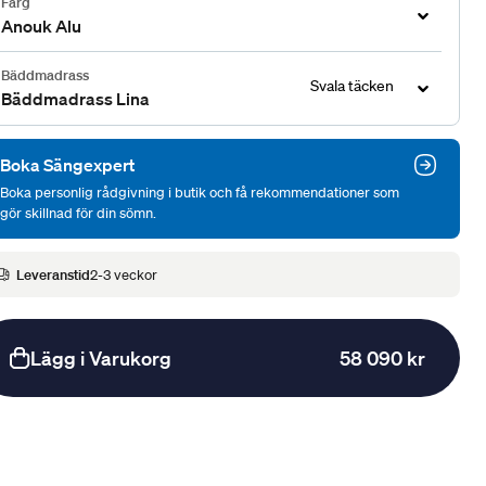
Färg
Anouk Alu
Bäddmadrass
Svala täcken
Bäddmadrass Lina
Boka Sängexpert
Boka personlig rådgivning i butik och få rekommendationer som
gör skillnad för din sömn.
Leveranstid
2-3 veckor
Lägg i Varukorg
58 090 kr