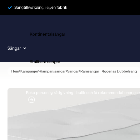
Ramsängar
Sängtillverkning i egen fabrik
Kontinentalsängar
Sängar
Ställbara sängar
Hem
Kampanjer
Kampanjsängar
Sängar
Ramsängar
Iggenäs Dubbelsäng
Boka Sängexpert
Boka personlig rådgivning i butik och få rekommendationer som 