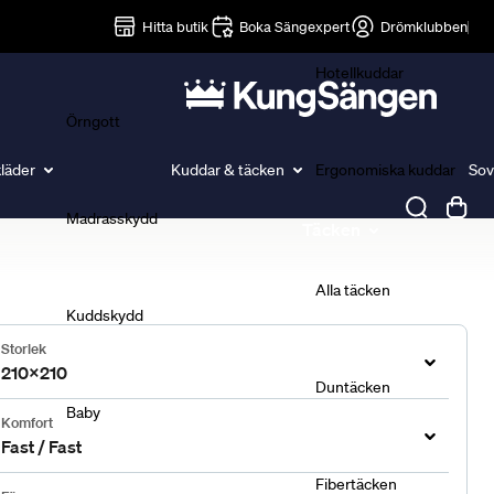
Lakan
Hitta butik
Boka Sängexpert
Drömklubben
Hotellkuddar
Örngott
läder
Kuddar & täcken
Ergonomiska kuddar
Sov
Madrasskydd
Täcken
Alla täcken
Kuddskydd
Storlek
210x210
Duntäcken
Baby
Komfort
Fast / Fast
Fibertäcken