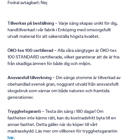
Fodral avtagbart: Nej
Tillverkas på beställning
– Varje säng skapas unikt för dig,
handtillverkad i vår fabrik i Enköping med omsorgsfullt
utvalt material för att säkerställa högsta kvalitet.
ÖKO-tex 100 certifierad
– Alla våra sängtyger är ÖKO-tex
100 STANDARD certifierade, vilket garanterar att de är fria
från skadliga ämnen för både dig och miljön.
Ansvarsfull tillverkning
– Din sängs stomme är tillverkad av
obehandlad svensk gran, noggrant utvald från ansvarsfullt
skogsbruk som värnar om både naturen och framtida
generationer.
Trygghetsgaranti
– Testa din säng i 180 dagar! Om
fastheten inte känns rätt, kan du kostnadsfritt byta till en
annan fasthet. Detta gäller när du köper till vårt
madrasskydd. Läs mer om villkoren för trygghetsgarantin
här
.