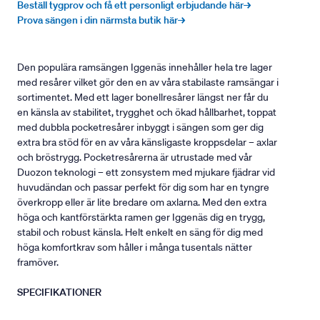
Beställ tygprov och få ett personligt erbjudande här→
Prova sängen i din närmsta butik här→
Den populära ramsängen Iggenäs innehåller hela tre lager
med resårer vilket gör den en av våra stabilaste ramsängar i
sortimentet. Med ett lager bonellresårer längst ner får du
en känsla av stabilitet, trygghet och ökad hållbarhet, toppat
med dubbla pocketresårer inbyggt i sängen som ger dig
extra bra stöd för en av våra känsligaste kroppsdelar – axlar
och bröstrygg. Pocketresårerna är utrustade med vår
Duozon teknologi – ett zonsystem med mjukare fjädrar vid
huvudändan och passar perfekt för dig som har en tyngre
överkropp eller är lite bredare om axlarna. Med den extra
höga och kantförstärkta ramen ger Iggenäs dig en trygg,
stabil och robust känsla. Helt enkelt en säng för dig med
höga komfortkrav som håller i många tusentals nätter
framöver.
SPECIFIKATIONER