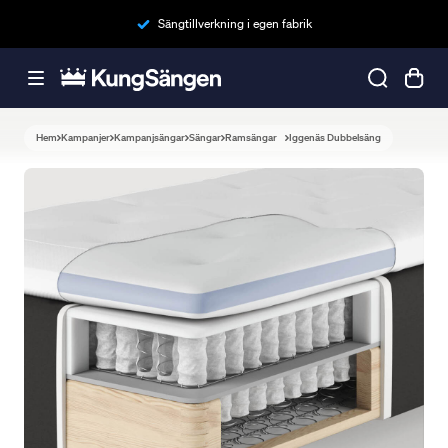
Sängtillverkning i egen fabrik
Hem
Kampanjer
Kampanjsängar
Sängar
Ramsängar
Iggenäs Dubbelsäng