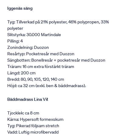
Iggenäs säng
Tyg: Tillverkad på 21% polyester, 46% polypropen, 33%
polyeter
Slitstyrka: 30.000 Martindale
Pilling: 4
Zonindelning: Duozon
Resårtyp: Pocketresår med Duozon
Sängbotten: Bonellresår + pocketresår med Duozon
Träram: 16 cm extra förstärkt träram
Längd: 200 cm
Bredd: 80, 90, 105, 120, 140 cm
Höjd: ca 32 cm (exkl. ben & bäddmadrass).
Bäddmadrass Lina Vit
Tjocklek: ca 8 cm
Kärna: Hypersoft formexskum
Tyg: Pikerad följsam stretch
Vadd: Luftig microfibervadd