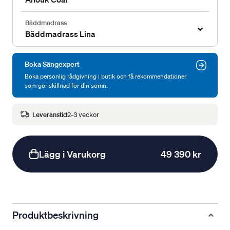
Bäddmadrass
Bäddmadrass Lina
Boka Sängexpert
Boka personlig rådgivning i butik och få rekommendationer
som gör skillnad för din sömn.
Leveranstid
2-3 veckor
Lägg i Varukorg
49 390 kr
Produktbeskrivning