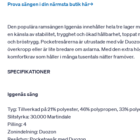
Prova sängen i din närmsta butik här→
Den populära ramsängen Iggenäs innehåller hela tre lager med
en känsla av stabilitet, trygghet och ökad hållbarhet, toppa
och bröstrygg. Pocketresårerna är utrustade med vår Duozon
överkropp eller är lite bredare om axlarna. Med den extra hö
komfortkrav som håller i många tusentals nätter framöver.
SPECIFIKATIONER
Iggenäs säng
Tyg: Tillverkad på 21% polyester, 46% polypropen, 33% poly
Slitstyrka: 30.000 Martindale
Pilling: 4
Zonindelning: Duozon
Resårtyp: Pocketresår med Duozon