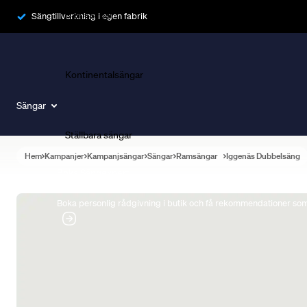
Ramsängar
Sängtillverkning i egen fabrik
Kontinentalsängar
Sängar
Ställbara sängar
Hem
Kampanjer
Kampanjsängar
Sängar
Ramsängar
Iggenäs Dubbelsäng
Boka Sängexpert
Boka personlig rådgivning i butik och få rekommendationer som 