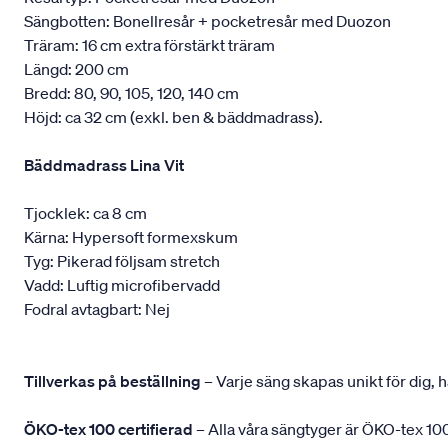
Sängbotten: Bonellresår + pocketresår med Duozon
Träram: 16 cm extra förstärkt träram
Längd: 200 cm
Bredd: 80, 90, 105, 120, 140 cm
Höjd: ca 32 cm (exkl. ben & bäddmadrass).
Bäddmadrass Lina Vit
Tjocklek: ca 8 cm
Kärna: Hypersoft formexskum
Tyg: Pikerad följsam stretch
Vadd: Luftig microfibervadd
Fodral avtagbart: Nej
Tillverkas på beställning
– Varje säng skapas unikt för dig, h
ÖKO-tex 100 certifierad
– Alla våra sängtyger är ÖKO-tex 100