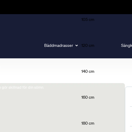
105 cm
Bäddmadrasser
120 cm
Sängk
140 cm
gör skillnad för din sömn.
160 cm
180 cm