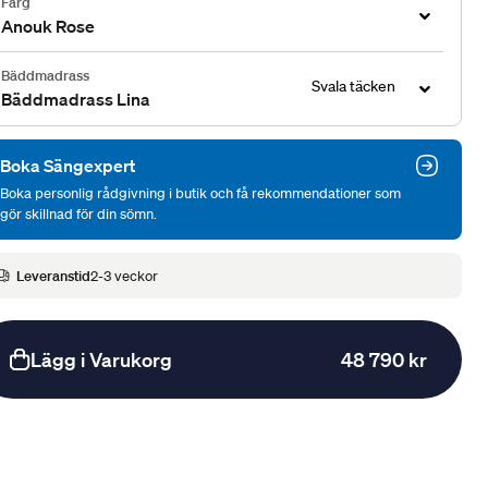
Färg
Anouk Rose
Bäddmadrass
Svala täcken
Bäddmadrass Lina
Boka Sängexpert
Boka personlig rådgivning i butik och få rekommendationer som
gör skillnad för din sömn.
Leveranstid
2-3 veckor
Lägg i Varukorg
48 790 kr