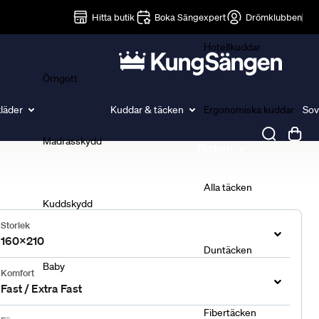
Lakan
Hitta butik
Boka Sängexpert
Drömklubben
Hotellkuddar
Örngott
läder
Kuddar & täcken
Ergonomiska kuddar
Sov
Madrasskydd
Täcken
Alla täcken
Kuddskydd
Storlek
160x210
Duntäcken
Baby
Komfort
Fast / Extra Fast
Fibertäcken