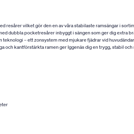
 resårer vilket gör den en av våra stabilaste ramsängar i sortim
t med dubbla pocketresårer inbyggt i sängen som ger dig extra bra
 teknologi – ett zonsystem med mjukare fjädrar vid huvudändan 
ga och kantförstärkta ramen ger Iggenäs dig en trygg, stabil och
eter