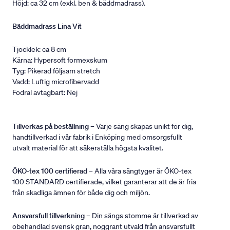
Höjd: ca 32 cm (exkl. ben & bäddmadrass).
Bäddmadrass Lina Vit
Tjocklek: ca 8 cm
Kärna: Hypersoft formexskum
Tyg: Pikerad följsam stretch
Vadd: Luftig microfibervadd
Fodral avtagbart: Nej
Tillverkas på beställning
– Varje säng skapas unikt för dig,
handtillverkad i vår fabrik i Enköping med omsorgsfullt
utvalt material för att säkerställa högsta kvalitet.
ÖKO-tex 100 certifierad
– Alla våra sängtyger är ÖKO-tex
100 STANDARD certifierade, vilket garanterar att de är fria
från skadliga ämnen för både dig och miljön.
Ansvarsfull tillverkning
– Din sängs stomme är tillverkad av
obehandlad svensk gran, noggrant utvald från ansvarsfullt