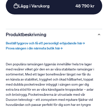
Lägg i Varukorg
48 790 kr
Produktbeskrivning
Beställ tygprov och få ett personligt erbjudande här→
Prova sängen i din närmsta butik här→
Den populära ramsängen Iggenäs innehåller hela tre lager
med resårer vilket gör den en av våra stabilaste ramsängar i
sortimentet. Med ett lager bonellresårer längst ner får du
en känsla av stabilitet, trygghet och ökad hållbarhet, toppat
med dubbla pocketresårer inbyggt i sängen som ger dig
extra bra stöd för en av våra känsligaste kroppsdelar – axlar
och bröstrygg. Pocketresårerna är utrustade med vår
Duozon teknologi – ett zonsystem med mjukare fjädrar vid
huvudändan och passar perfekt för dig som har en tyngre