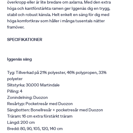
överkropp eller är lite bredare om axlarna. Med den extra
höga och kantförstärkta ramen ger Iggenäs dig en trygg,
stabil och robust känsla. Helt enkelt en säng för dig med
höga komfortkrav som håller i många tusentals nätter
framöver.
SPECIFIKATIONER
Iggenäs säng
Tyg: Tillverkad på 21% polyester, 46% polypropen, 33%
polyeter
Slitstyrka: 30.000 Martindale
Pilling: 4
Zonindelning: Duozon
Resårtyp: Pocketresår med Duozon
Sängbotten: Bonellresår + pocketresår med Duozon
Träram: 16 cm extra förstärkt träram
Längd: 200 cm
Bredd: 80, 90, 105, 120, 140 cm