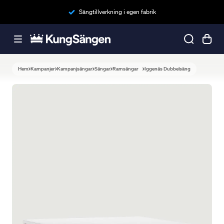
Sängtillverkning i egen fabrik
Hem
Kampanjer
Kampanjsängar
Sängar
Ramsängar
Iggenäs Dubbelsäng