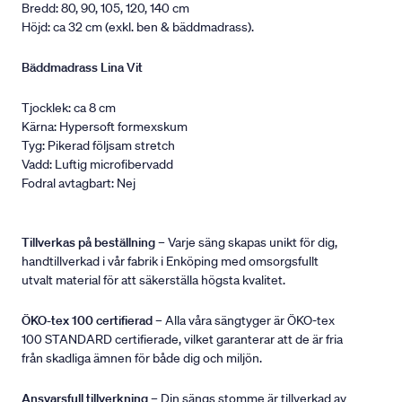
Bredd: 80, 90, 105, 120, 140 cm
Höjd: ca 32 cm (exkl. ben & bäddmadrass).
Bäddmadrass Lina Vit
Tjocklek: ca 8 cm
Kärna: Hypersoft formexskum
Tyg: Pikerad följsam stretch
Vadd: Luftig microfibervadd
Fodral avtagbart: Nej
Tillverkas på beställning
– Varje säng skapas unikt för dig,
handtillverkad i vår fabrik i Enköping med omsorgsfullt
utvalt material för att säkerställa högsta kvalitet.
ÖKO-tex 100 certifierad
– Alla våra sängtyger är ÖKO-tex
100 STANDARD certifierade, vilket garanterar att de är fria
från skadliga ämnen för både dig och miljön.
Ansvarsfull tillverkning
– Din sängs stomme är tillverkad av