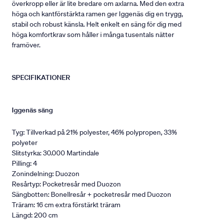
överkropp eller är lite bredare om axlarna. Med den extra
höga och kantförstärkta ramen ger Iggenäs dig en trygg,
stabil och robust känsla. Helt enkelt en säng för dig med
höga komfortkrav som håller i många tusentals nätter
framöver.
SPECIFIKATIONER
Iggenäs säng
Tyg: Tillverkad på 21% polyester, 46% polypropen, 33%
polyeter
Slitstyrka: 30.000 Martindale
Pilling: 4
Zonindelning: Duozon
Resårtyp: Pocketresår med Duozon
Sängbotten: Bonellresår + pocketresår med Duozon
Träram: 16 cm extra förstärkt träram
Längd: 200 cm