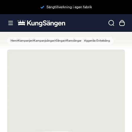
Sängtillverkning i egen fabrik
Hem
Kampanjer
Kampanjsängar
Sängar
Ramsängar
Iggenäs Enkelsäng