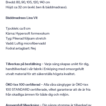
Bredd: 80, 90, 105, 120, 140 cm
Höjd: ca 32 cm (exkl. ben & bäddmadrass).
Bäddmadrass Lina Vit
Tjocklek: ca 8 cm
Kärna: Hypersoft formexskum
Tyg: Pikerad följsam stretch
Vadd: Luftig microfibervadd
Fodral avtagbart: Nej
Tillverkas på beställning
– Varje säng skapas unikt för dig,
handtillverkad i vår fabrik i Enköping med omsorgsfullt
utvalt material för att säkerställa högsta kvalitet.
ÖKO-tex 100 certifierad
– Alla våra sängtyger är ÖKO-tex
100 STANDARD certifierade, vilket garanterar att de är fria
från skadliga ämnen för både dig och miljön.
Ansvarsfull tillverkning
– Din sängs stomme är tillverkad av