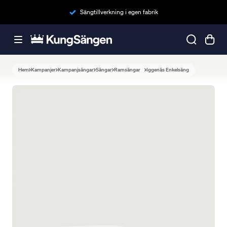
Sängtillverkning i egen fabrik
Hem
Kampanjer
Kampanjsängar
Sängar
Ramsängar
Iggenäs Enkelsäng