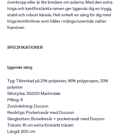
överkropp eller är lite bredare om axlarna. Med den extra
höga och kantförstärkta ramen ger Iggenäs dig en trygg,
stabil och robust känsla. Helt enkelt en säng för dig med
höga komfortkrav som håller i många tusentals nätter
framöver.
SPECIFIKATIONER
Iggenäs säng
Tyg: Tillverkad på 21% polyester, 46% polypropen, 33%
polyeter
Slitstyrka: 30.000 Martindale
Pilling: 4
Zonindelning: Duozon
Resårtyp: Pocketresår med Duozon
Sängbotten: Bonellresår + pocketresår med Duozon
Träram: 16 cm extra förstärkt träram
Längd: 200 cm