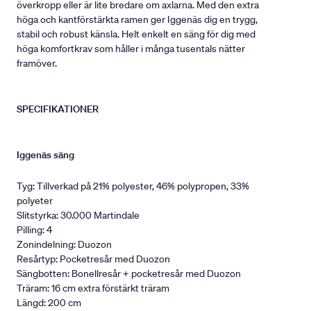
överkropp eller är lite bredare om axlarna. Med den extra
höga och kantförstärkta ramen ger Iggenäs dig en trygg,
stabil och robust känsla. Helt enkelt en säng för dig med
höga komfortkrav som håller i många tusentals nätter
framöver.
SPECIFIKATIONER
Iggenäs säng
Tyg: Tillverkad på 21% polyester, 46% polypropen, 33%
polyeter
Slitstyrka: 30.000 Martindale
Pilling: 4
Zonindelning: Duozon
Resårtyp: Pocketresår med Duozon
Sängbotten: Bonellresår + pocketresår med Duozon
Träram: 16 cm extra förstärkt träram
Längd: 200 cm