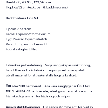
Bredd: 80, 90, 105, 120, 140 cm
Höjd: ca 32 cm (exkl. ben & bäddmadrass).
Bäddmadrass Lina Vit
Tjocklek: ca 8 cm
Kärna: Hypersoft formexskum
Tyg: Pikerad följsam stretch
Vadd: Luftig microfibervadd
Fodral avtagbart: Nej
Tillverkas på beställning
– Varje säng skapas unikt för dig,
handtillverkad i vår fabrik i Enköping med omsorgsfullt
utvalt material för att säkerställa högsta kvalitet.
ÖKO-tex 100 certifierad
– Alla våra sängtyger är ÖKO-tex
100 STANDARD certifierade, vilket garanterar att de är fria
från skadliga ämnen för både dig och miljön.
Ansvarsfull tillverkning
– Din sängs stomme är tillverkad av