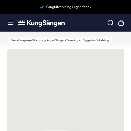
Sängtillverkning i egen fabrik
Hem
Kampanjer
Kampanjsängar
Sängar
Ramsängar
Iggenäs Enkelsäng