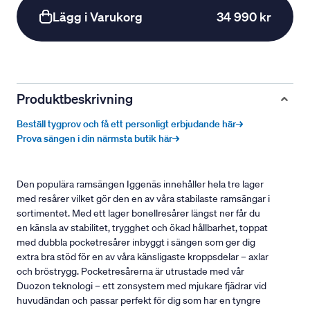
Lägg i Varukorg
34 990 kr
Produktbeskrivning
Beställ tygprov och få ett personligt erbjudande här→
Prova sängen i din närmsta butik här→
Den populära ramsängen Iggenäs innehåller hela tre lager
med resårer vilket gör den en av våra stabilaste ramsängar i
sortimentet. Med ett lager bonellresårer längst ner får du
en känsla av stabilitet, trygghet och ökad hållbarhet, toppat
med dubbla pocketresårer inbyggt i sängen som ger dig
extra bra stöd för en av våra känsligaste kroppsdelar – axlar
och bröstrygg. Pocketresårerna är utrustade med vår
Duozon teknologi – ett zonsystem med mjukare fjädrar vid
huvudändan och passar perfekt för dig som har en tyngre