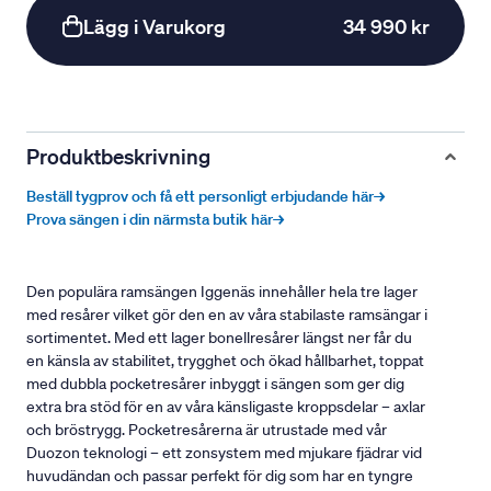
Lägg i Varukorg
34 990 kr
Produktbeskrivning
Beställ tygprov och få ett personligt erbjudande här→
Prova sängen i din närmsta butik här→
Den populära ramsängen Iggenäs innehåller hela tre lager
med resårer vilket gör den en av våra stabilaste ramsängar i
sortimentet. Med ett lager bonellresårer längst ner får du
en känsla av stabilitet, trygghet och ökad hållbarhet, toppat
med dubbla pocketresårer inbyggt i sängen som ger dig
extra bra stöd för en av våra känsligaste kroppsdelar – axlar
och bröstrygg. Pocketresårerna är utrustade med vår
Duozon teknologi – ett zonsystem med mjukare fjädrar vid
huvudändan och passar perfekt för dig som har en tyngre