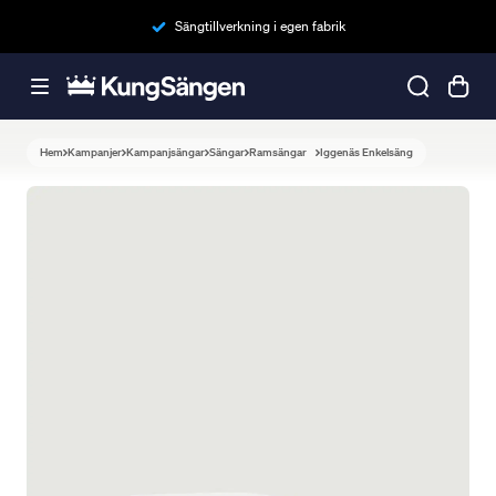
Sängtillverkning i egen fabrik
Hem
Kampanjer
Kampanjsängar
Sängar
Ramsängar
Iggenäs Enkelsäng