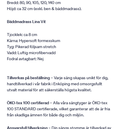
Bredd: 80, 90, 105, 120, 140 cm
Höjd: ca 32 cm (exkl. ben & bäddmadrass).
Bäddmadrass Lina Vit
Tjocklek: ca 8 cm
Kärna: Hypersoft formexskum
Tyg: Pikerad följsam stretch
Vadd: Luftig microfibervadd
Fodral avtagbart: Nej
Tillverkas på beställning
– Varje säng skapas unikt för dig,
handtillverkad i vår fabrik i Enköping med omsorgsfullt
utvalt material för att säkerställa högsta kvalitet.
ÖKO-tex 100 certifierad
– Alla våra sängtyger är ÖKO-tex
100 STANDARD certifierade, vilket garanterar att de är fria
från skadliga ämnen för både dig och miljön.
Ansvarsfull tillverkning
– Din sängs stomme är tillverkad av