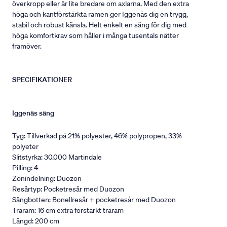
överkropp eller är lite bredare om axlarna. Med den extra
höga och kantförstärkta ramen ger Iggenäs dig en trygg,
stabil och robust känsla. Helt enkelt en säng för dig med
höga komfortkrav som håller i många tusentals nätter
framöver.
SPECIFIKATIONER
Iggenäs säng
Tyg: Tillverkad på 21% polyester, 46% polypropen, 33%
polyeter
Slitstyrka: 30.000 Martindale
Pilling: 4
Zonindelning: Duozon
Resårtyp: Pocketresår med Duozon
Sängbotten: Bonellresår + pocketresår med Duozon
Träram: 16 cm extra förstärkt träram
Längd: 200 cm