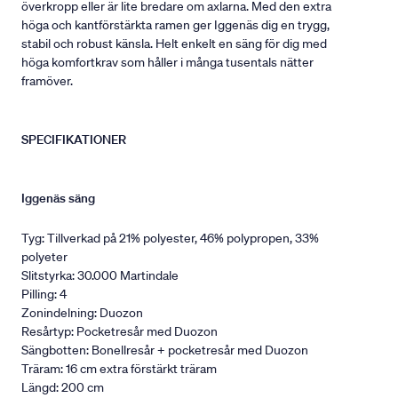
överkropp eller är lite bredare om axlarna. Med den extra
höga och kantförstärkta ramen ger Iggenäs dig en trygg,
stabil och robust känsla. Helt enkelt en säng för dig med
höga komfortkrav som håller i många tusentals nätter
framöver.
SPECIFIKATIONER
Iggenäs säng
Tyg: Tillverkad på 21% polyester, 46% polypropen, 33%
polyeter
Slitstyrka: 30.000 Martindale
Pilling: 4
Zonindelning: Duozon
Resårtyp: Pocketresår med Duozon
Sängbotten: Bonellresår + pocketresår med Duozon
Träram: 16 cm extra förstärkt träram
Längd: 200 cm