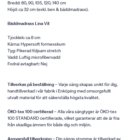
Bredd: 80, 90, 105, 120, 140 cm
Höjd: ca 32 cm (exkl. ben & bäddmadrass).
Bäddmadrass Lina Vit
Tjocklek: ca 8 cm
Kärna: Hypersoft formexskum
Tyg: Pikerad följsam stretch
Vadd: Luftig microfibervadd
Fodral avtagbart: Nej
Tillverkas på beställning
– Varje säng skapas unikt för dig,
handtillverkad i vår fabrik i Enköping med omsorgsfullt
utvalt material för att säkerställa högsta kvalitet.
ÖKO-tex 100 certifierad
– Alla våra sängtyger är ÖKO-tex
100 STANDARD certifierade, vilket garanterar att de är fria
från skadliga ämnen för både dig och miljön.
Ansvarsfull tillverkning
– Din sängs stomme är tillverkad av