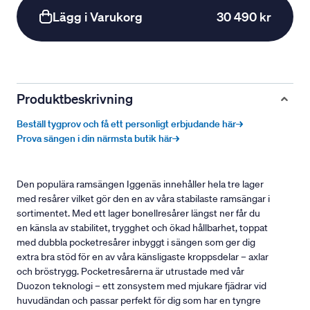
Lägg i Varukorg
30 490 kr
Produktbeskrivning
Beställ tygprov och få ett personligt erbjudande här→
Prova sängen i din närmsta butik här→
Den populära ramsängen Iggenäs innehåller hela tre lager
med resårer vilket gör den en av våra stabilaste ramsängar i
sortimentet. Med ett lager bonellresårer längst ner får du
en känsla av stabilitet, trygghet och ökad hållbarhet, toppat
med dubbla pocketresårer inbyggt i sängen som ger dig
extra bra stöd för en av våra känsligaste kroppsdelar – axlar
och bröstrygg. Pocketresårerna är utrustade med vår
Duozon teknologi – ett zonsystem med mjukare fjädrar vid
huvudändan och passar perfekt för dig som har en tyngre