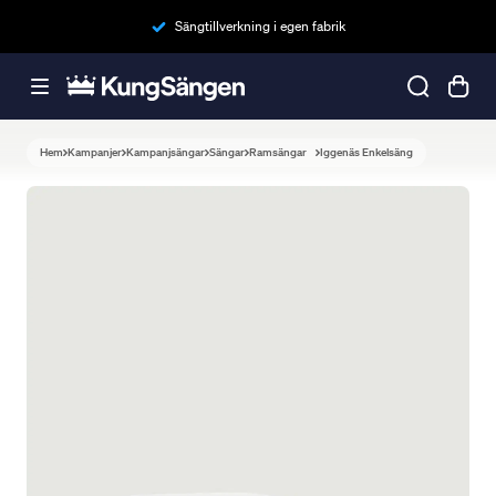
Sängtillverkning i egen fabrik
Hem
Kampanjer
Kampanjsängar
Sängar
Ramsängar
Iggenäs Enkelsäng