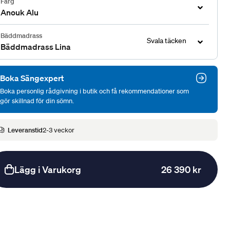
Färg
Anouk Alu
Bäddmadrass
Svala täcken
Bäddmadrass Lina
Boka Sängexpert
Boka personlig rådgivning i butik och få rekommendationer som
gör skillnad för din sömn.
Leveranstid
2-3 veckor
Lägg i Varukorg
26 390 kr