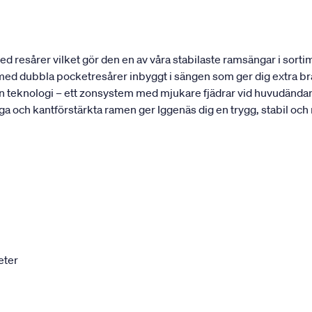
 resårer vilket gör den en av våra stabilaste ramsängar i sortim
t med dubbla pocketresårer inbyggt i sängen som ger dig extra bra
 teknologi – ett zonsystem med mjukare fjädrar vid huvudändan 
ga och kantförstärkta ramen ger Iggenäs dig en trygg, stabil och
eter