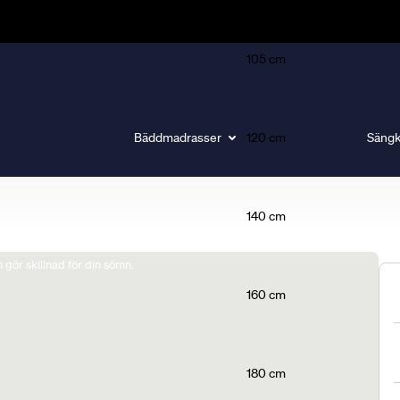
105 cm
Bäddmadrasser
120 cm
Sängk
140 cm
gör skillnad för din sömn.
160 cm
180 cm