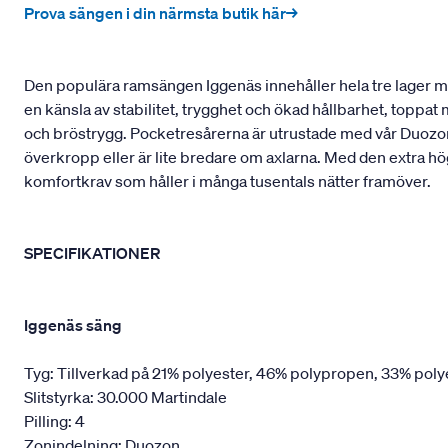
Prova sängen i din närmsta butik här→
Den populära ramsängen Iggenäs innehåller hela tre lager med
en känsla av stabilitet, trygghet och ökad hållbarhet, toppa
och bröstrygg. Pocketresårerna är utrustade med vår Duozon
överkropp eller är lite bredare om axlarna. Med den extra hö
komfortkrav som håller i många tusentals nätter framöver.
SPECIFIKATIONER
Iggenäs säng
Tyg: Tillverkad på 21% polyester, 46% polypropen, 33% poly
Slitstyrka: 30.000 Martindale
Pilling: 4
Zonindelning: Duozon