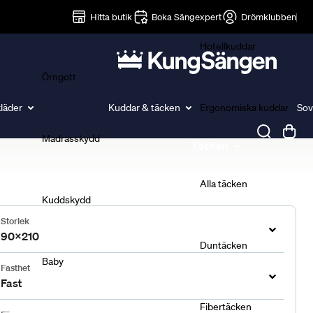
Lakan
Hitta butik
Boka Sängexpert
Drömklubben
Hotellkuddar
Örngott
läder
Kuddar & täcken
Ergonomiska kuddar
Sov
Madrasskydd
Täcken
Alla täcken
Kuddskydd
Storlek
90x210
Duntäcken
Baby
Fasthet
Fast
Fibertäcken