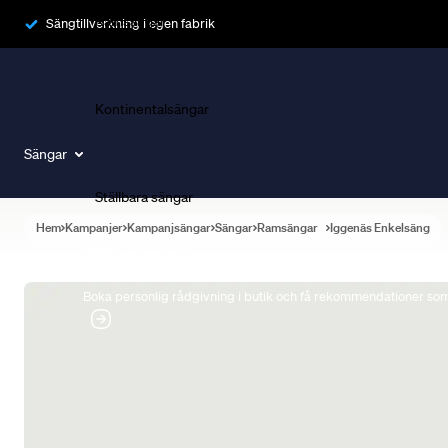
Ramsängar
Sängtillverkning i egen fabrik
Kontinentalsängar
Sängar
Ställbara sängar
Hem
Kampanjer
Kampanjsängar
Sängar
Ramsängar
Iggenäs Enkelsäng
Boka Sängexpert
Boka personlig rådgivning i butik och få rekommendationer som 