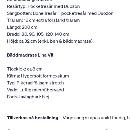
Resårtyp: Pocketresår med Duozon
Sängbotten: Bonellresår + pocketresår med Duozon
Träram: 16 cm extra förstärkt träram
Längd: 200 cm
Bredd: 80, 90, 105, 120, 140 cm
Höjd: ca 32 cm (exkl. ben & bäddmadrass).
Bäddmadrass Lina Vit
Tjocklek: ca 8 cm
Kärna: Hypersoft formexskum
Tyg: Pikerad följsam stretch
Vadd: Luftig microfibervadd
Fodral avtagbart: Nej
Tillverkas på beställning
– Varje säng skapas unikt för dig, h