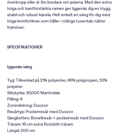
överkropp eller är lite bredare om axlarna. Med den extra
höga och kantförstärkta ramen ger Iggenäs dig en trygg,
stabil och robust känsla. Helt enkelt en säng för dig med
höga komfortkrav som håller i många tusentals nätter
framöver.
SPECIFIKATIONER
Iggenäs säng
Tyg: Tillverkad på 21% polyester, 46% polypropen, 33%
polyeter
Slitstyrka: 30.000 Martindale
Pilling: 4
Zonindelning: Duozon
Resårtyp: Pocketresår med Duozon
Sängbotten: Bonellresår + pocketresår med Duozon
Träram: 16 cm extra förstärkt träram
Längd: 200 cm