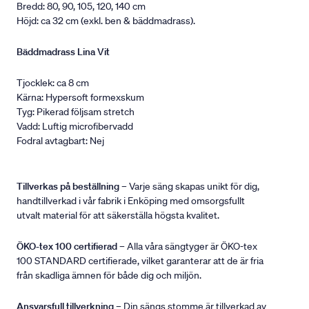
Bredd: 80, 90, 105, 120, 140 cm
Höjd: ca 32 cm (exkl. ben & bäddmadrass).
Bäddmadrass Lina Vit
Tjocklek: ca 8 cm
Kärna: Hypersoft formexskum
Tyg: Pikerad följsam stretch
Vadd: Luftig microfibervadd
Fodral avtagbart: Nej
Tillverkas på beställning
– Varje säng skapas unikt för dig,
handtillverkad i vår fabrik i Enköping med omsorgsfullt
utvalt material för att säkerställa högsta kvalitet.
ÖKO-tex 100 certifierad
– Alla våra sängtyger är ÖKO-tex
100 STANDARD certifierade, vilket garanterar att de är fria
från skadliga ämnen för både dig och miljön.
Ansvarsfull tillverkning
– Din sängs stomme är tillverkad av