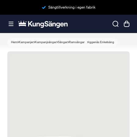
Sängtillverkning i egen fabrik
Hem
Kampanjer
Kampanjsängar
Sängar
Ramsängar
Iggenäs Enkelsäng