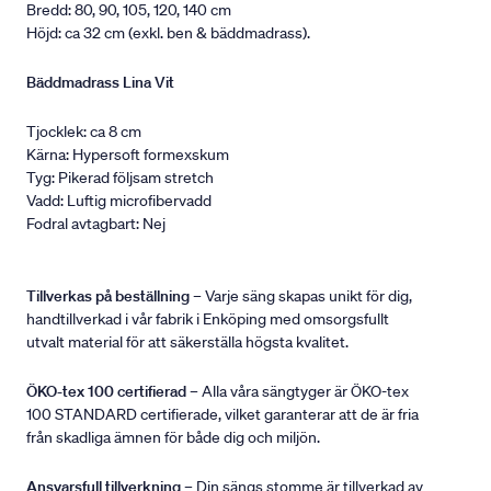
Bredd: 80, 90, 105, 120, 140 cm
Höjd: ca 32 cm (exkl. ben & bäddmadrass).
Bäddmadrass Lina Vit
Tjocklek: ca 8 cm
Kärna: Hypersoft formexskum
Tyg: Pikerad följsam stretch
Vadd: Luftig microfibervadd
Fodral avtagbart: Nej
Tillverkas på beställning
– Varje säng skapas unikt för dig,
handtillverkad i vår fabrik i Enköping med omsorgsfullt
utvalt material för att säkerställa högsta kvalitet.
ÖKO-tex 100 certifierad
– Alla våra sängtyger är ÖKO-tex
100 STANDARD certifierade, vilket garanterar att de är fria
från skadliga ämnen för både dig och miljön.
Ansvarsfull tillverkning
– Din sängs stomme är tillverkad av