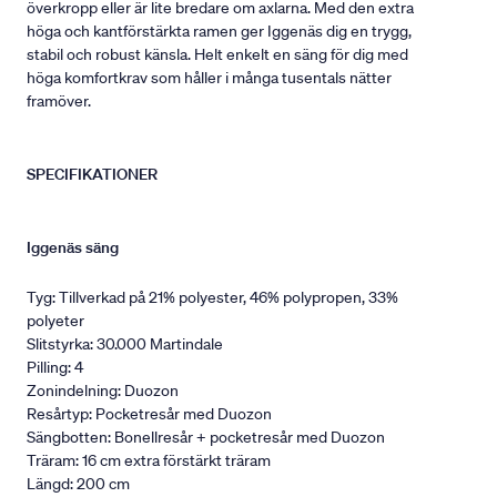
överkropp eller är lite bredare om axlarna. Med den extra
höga och kantförstärkta ramen ger Iggenäs dig en trygg,
stabil och robust känsla. Helt enkelt en säng för dig med
höga komfortkrav som håller i många tusentals nätter
framöver.
SPECIFIKATIONER
Iggenäs säng
Tyg: Tillverkad på 21% polyester, 46% polypropen, 33%
polyeter
Slitstyrka: 30.000 Martindale
Pilling: 4
Zonindelning: Duozon
Resårtyp: Pocketresår med Duozon
Sängbotten: Bonellresår + pocketresår med Duozon
Träram: 16 cm extra förstärkt träram
Längd: 200 cm