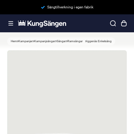
Sängtillverkning i egen fabrik
Hem
Kampanjer
Kampanjsängar
Sängar
Ramsängar
Iggenäs Enkelsäng