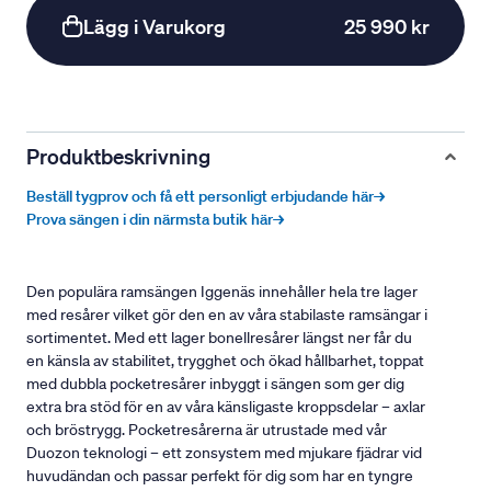
Lägg i Varukorg
25 990 kr
Produktbeskrivning
Beställ tygprov och få ett personligt erbjudande här→
Prova sängen i din närmsta butik här→
Den populära ramsängen Iggenäs innehåller hela tre lager
med resårer vilket gör den en av våra stabilaste ramsängar i
sortimentet. Med ett lager bonellresårer längst ner får du
en känsla av stabilitet, trygghet och ökad hållbarhet, toppat
med dubbla pocketresårer inbyggt i sängen som ger dig
extra bra stöd för en av våra känsligaste kroppsdelar – axlar
och bröstrygg. Pocketresårerna är utrustade med vår
Duozon teknologi – ett zonsystem med mjukare fjädrar vid
huvudändan och passar perfekt för dig som har en tyngre