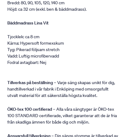
Bredd: 80, 90, 105, 120, 140 cm
Höjd: ca 32 cm (exkl. ben & bäddmadrass).
Bäddmadrass Lina Vit
Tjocklek: ca 8 cm
Kärna: Hypersoft formexskum
Tyg: Pikerad följsam stretch
Vadd: Luftig microfibervadd
Fodral avtagbart: Nej
Tillverkas på beställning
– Varje säng skapas unikt för dig,
handtillverkad i vår fabrik i Enköping med omsorgsfullt
utvalt material för att säkerställa högsta kvalitet.
ÖKO-tex 100 certifierad
– Alla våra sängtyger är ÖKO-tex
100 STANDARD certifierade, vilket garanterar att de är fria
från skadliga ämnen för både dig och miljön.
Ansvarsfull tillverkning
– Din sängs stomme är tillverkad av