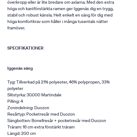
överkropp eller är lite bredare om axlarna. Med den extra
höga och kantförstärkta ramen ger Iggenäs dig en trygg,
stabil och robust känsla. Helt enkelt en säng för dig med
höga komfortkrav som håller i många tusentals nätter
framöver.
SPECIFIKATIONER
Iggenäs säng
Tyg: Tillverkad på 21% polyester, 46% polypropen, 33%
polyeter
Slitstyrka: 30.000 Martindale
Pilling: 4
Zonindelning: Duozon
Resårtyp: Pocketresår med Duozon
Sängbotten: Bonellresår + pocketresår med Duozon
Träram: 16 cm extra förstärkt träram
Längd: 200 cm