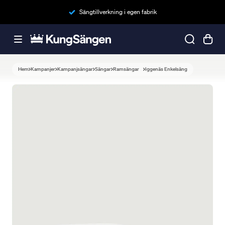
Sängtillverkning i egen fabrik
Hem
Kampanjer
Kampanjsängar
Sängar
Ramsängar
Iggenäs Enkelsäng