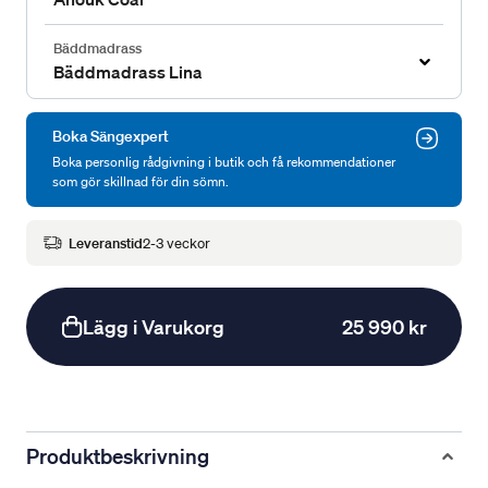
Bäddmadrass
Bäddmadrass Lina
Boka Sängexpert
Boka personlig rådgivning i butik och få rekommendationer
som gör skillnad för din sömn.
Leveranstid
2-3 veckor
Lägg i Varukorg
25 990 kr
Produktbeskrivning