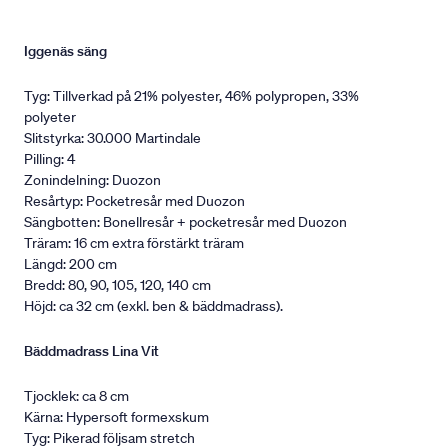
Iggenäs säng
Tyg: Tillverkad på 21% polyester, 46% polypropen, 33%
polyeter
Slitstyrka: 30.000 Martindale
Pilling: 4
Zonindelning: Duozon
Resårtyp: Pocketresår med Duozon
Sängbotten: Bonellresår + pocketresår med Duozon
Träram: 16 cm extra förstärkt träram
Längd: 200 cm
Bredd: 80, 90, 105, 120, 140 cm
Höjd: ca 32 cm (exkl. ben & bäddmadrass).
Bäddmadrass Lina Vit
Tjocklek: ca 8 cm
Kärna: Hypersoft formexskum
Tyg: Pikerad följsam stretch