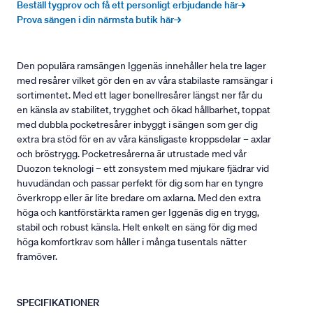
Beställ tygprov och få ett personligt erbjudande här→
Prova sängen i din närmsta butik här→
Den populära ramsängen Iggenäs innehåller hela tre lager
med resårer vilket gör den en av våra stabilaste ramsängar i
sortimentet. Med ett lager bonellresårer längst ner får du
en känsla av stabilitet, trygghet och ökad hållbarhet, toppat
med dubbla pocketresårer inbyggt i sängen som ger dig
extra bra stöd för en av våra känsligaste kroppsdelar – axlar
och bröstrygg. Pocketresårerna är utrustade med vår
Duozon teknologi – ett zonsystem med mjukare fjädrar vid
huvudändan och passar perfekt för dig som har en tyngre
överkropp eller är lite bredare om axlarna. Med den extra
höga och kantförstärkta ramen ger Iggenäs dig en trygg,
stabil och robust känsla. Helt enkelt en säng för dig med
höga komfortkrav som håller i många tusentals nätter
framöver.
SPECIFIKATIONER