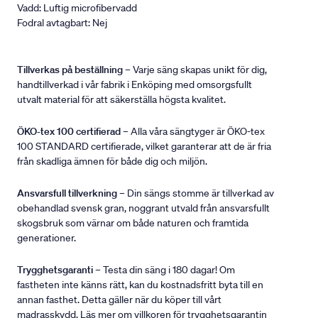
Vadd: Luftig microfibervadd
Fodral avtagbart: Nej
Tillverkas på beställning
– Varje säng skapas unikt för dig,
handtillverkad i vår fabrik i Enköping med omsorgsfullt
utvalt material för att säkerställa högsta kvalitet.
ÖKO-tex 100 certifierad
– Alla våra sängtyger är ÖKO-tex
100 STANDARD certifierade, vilket garanterar att de är fria
från skadliga ämnen för både dig och miljön.
Ansvarsfull tillverkning
– Din sängs stomme är tillverkad av
obehandlad svensk gran, noggrant utvald från ansvarsfullt
skogsbruk som värnar om både naturen och framtida
generationer.
Trygghetsgaranti
– Testa din säng i 180 dagar! Om
fastheten inte känns rätt, kan du kostnadsfritt byta till en
annan fasthet. Detta gäller när du köper till vårt
madrasskydd. Läs mer om villkoren för trygghetsgarantin