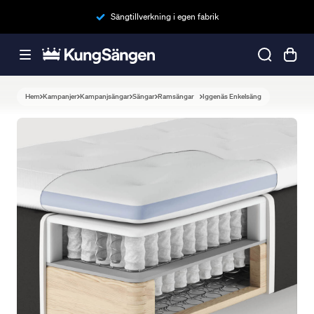
Sängtillverkning i egen fabrik
Hem
Kampanjer
Kampanjsängar
Sängar
Ramsängar
Iggenäs Enkelsäng