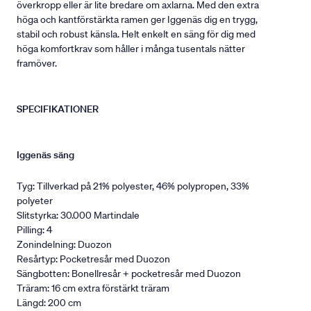
överkropp eller är lite bredare om axlarna. Med den extra
höga och kantförstärkta ramen ger Iggenäs dig en trygg,
stabil och robust känsla. Helt enkelt en säng för dig med
höga komfortkrav som håller i många tusentals nätter
framöver.
SPECIFIKATIONER
Iggenäs säng
Tyg: Tillverkad på 21% polyester, 46% polypropen, 33%
polyeter
Slitstyrka: 30.000 Martindale
Pilling: 4
Zonindelning: Duozon
Resårtyp: Pocketresår med Duozon
Sängbotten: Bonellresår + pocketresår med Duozon
Träram: 16 cm extra förstärkt träram
Längd: 200 cm