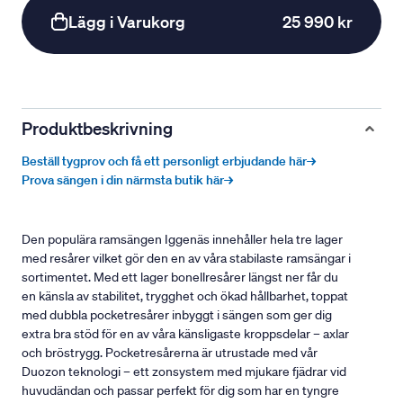
Lägg i Varukorg
25 990 kr
Produktbeskrivning
Beställ tygprov och få ett personligt erbjudande här→
Prova sängen i din närmsta butik här→
Den populära ramsängen Iggenäs innehåller hela tre lager
med resårer vilket gör den en av våra stabilaste ramsängar i
sortimentet. Med ett lager bonellresårer längst ner får du
en känsla av stabilitet, trygghet och ökad hållbarhet, toppat
med dubbla pocketresårer inbyggt i sängen som ger dig
extra bra stöd för en av våra känsligaste kroppsdelar – axlar
och bröstrygg. Pocketresårerna är utrustade med vår
Duozon teknologi – ett zonsystem med mjukare fjädrar vid
huvudändan och passar perfekt för dig som har en tyngre