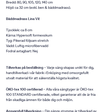
Bredd: 80, 90, 105, 120, 140 cm
Höjd: ca 32 cm (exkl. ben & bäddmadrass).
Bäddmadrass Lina Vit
Tjocklek: ca 8 cm
Kärna: Hypersoft formexskum
Tyg: Pikerad följsam stretch
Vadd: Luftig microfibervadd
Fodral avtagbart: Nej
Tillverkas på beställning
– Varje säng skapas unikt för dig,
handtillverkad i vår fabrik i Enköping med omsorgsfullt
utvalt material för att säkerställa högsta kvalitet.
ÖKO-tex 100 certifierad
– Alla våra sängtyger är ÖKO-tex
100 STANDARD certifierade, vilket garanterar att de är fria
från skadliga ämnen för både dig och miljön.
Ansvarsfull tillverkning
– Din sängs stomme är tillverkad av