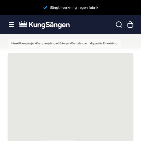
Sängtillverkning i egen fabrik
Hem
Kampanjer
Kampanjsängar
Sängar
Ramsängar
Iggenäs Enkelsäng