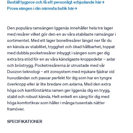
Beställ tygprov och få ett personligt erbjudande här→
Prova sängen i din närmsta butik här→
Den populära ramsängen Iggenäs innehåller hela tre lager
med resårer vilket gör den en av våra stabilaste ramsängar i
sortimentet. Med ett lager bonellresårer längst ner får du
en känsla av stabilitet, trygghet och ökad hållbarhet, toppat
med dubbla pocketresårer inbyggt i sängen som ger dig
extra bra stöd för en av våra känsligaste kroppsdelar – axlar
och bröstrygg. Pocketresårerna är utrustade med vår
Duozon teknologi – ett zonsystem med mjukare fjädrar vid
huvudändan och passar perfekt för dig som har en tyngre
överkropp eller är lite bredare om axlarna. Med den extra
höga och kantförstärkta ramen ger Iggenäs dig en trygg,
stabil och robust känsla. Helt enkelt en säng för dig med
höga komfortkrav som håller i många tusentals nätter
framöver.
SPECIFIKATIONER