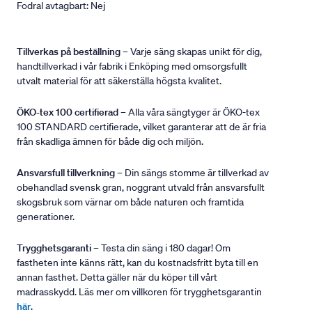
Fodral avtagbart: Nej
Tillverkas på beställning
– Varje säng skapas unikt för dig,
handtillverkad i vår fabrik i Enköping med omsorgsfullt
utvalt material för att säkerställa högsta kvalitet.
ÖKO-tex 100 certifierad
– Alla våra sängtyger är ÖKO-tex
100 STANDARD certifierade, vilket garanterar att de är fria
från skadliga ämnen för både dig och miljön.
Ansvarsfull tillverkning
– Din sängs stomme är tillverkad av
obehandlad svensk gran, noggrant utvald från ansvarsfullt
skogsbruk som värnar om både naturen och framtida
generationer.
Trygghetsgaranti
– Testa din säng i 180 dagar! Om
fastheten inte känns rätt, kan du kostnadsfritt byta till en
annan fasthet. Detta gäller när du köper till vårt
madrasskydd. Läs mer om villkoren för trygghetsgarantin
här
.