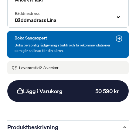
Bäddmadrass
Bäddmadrass Lina
Boka Sängexpert
Boka personlig rådgivning i butik och få rekommendationer
som gör skillnad för din sömn.
Leveranstid
2-3 veckor
Lägg i Varukorg
50 590 kr
Produktbeskrivning