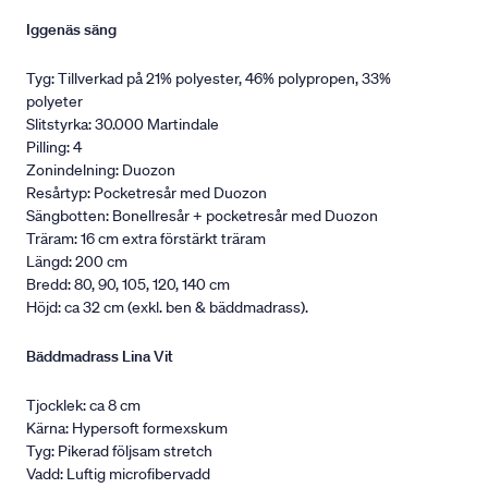
Iggenäs säng
Tyg: Tillverkad på 21% polyester, 46% polypropen, 33%
polyeter
Slitstyrka: 30.000 Martindale
Pilling: 4
Zonindelning: Duozon
Resårtyp: Pocketresår med Duozon
Sängbotten: Bonellresår + pocketresår med Duozon
Träram: 16 cm extra förstärkt träram
Längd: 200 cm
Bredd: 80, 90, 105, 120, 140 cm
Höjd: ca 32 cm (exkl. ben & bäddmadrass).
Bäddmadrass Lina Vit
Tjocklek: ca 8 cm
Kärna: Hypersoft formexskum
Tyg: Pikerad följsam stretch
Vadd: Luftig microfibervadd