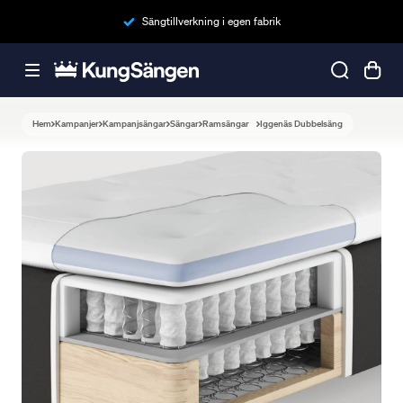
Sängtillverkning i egen fabrik
Hem
Kampanjer
Kampanjsängar
Sängar
Ramsängar
Iggenäs Dubbelsäng