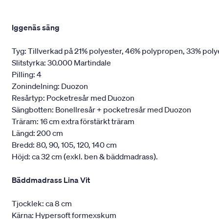
Iggenäs säng
Tyg: Tillverkad på 21% polyester, 46% polypropen, 33% poly
Slitstyrka: 30.000 Martindale
Pilling: 4
Zonindelning: Duozon
Resårtyp: Pocketresår med Duozon
Sängbotten: Bonellresår + pocketresår med Duozon
Träram: 16 cm extra förstärkt träram
Längd: 200 cm
Bredd: 80, 90, 105, 120, 140 cm
Höjd: ca 32 cm (exkl. ben & bäddmadrass).
Bäddmadrass Lina Vit
Tjocklek: ca 8 cm
Kärna: Hypersoft formexskum