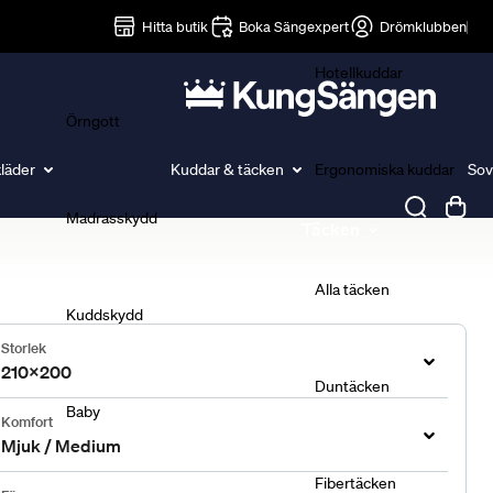
Lakan
Hitta butik
Boka Sängexpert
Drömklubben
Hotellkuddar
Örngott
läder
Kuddar & täcken
Ergonomiska kuddar
Sov
Madrasskydd
Täcken
Alla täcken
Kuddskydd
Storlek
210x200
Duntäcken
Baby
Komfort
Mjuk / Medium
Fibertäcken