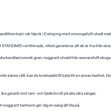
andtillverkad i vår fabrik i Enköping med omsorgsfullt utvalt mater
 STANDARD certifierade, vilket garanterar att de är fria från ska
 obehandlad svensk gran, noggrant utvald från ansvarsfullt sko
inte känns rätt, kan du kostnadsfritt byta till en annan fasthet. D
 års garanti mot ram- och fjäderbrott på alla våra sängar.
 noggrant hantverk ger dig en säng att lita på.