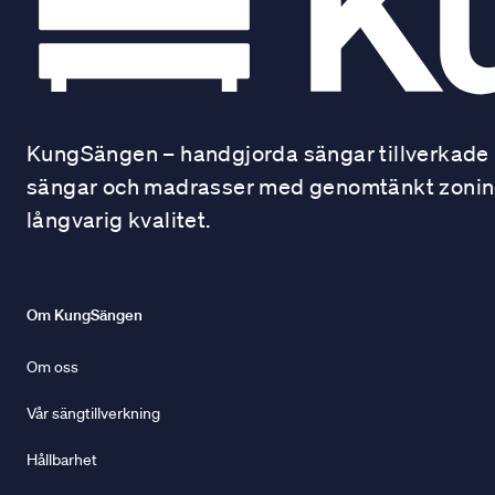
KungSängen – handgjorda sängar tillverkade i
sängar och madrasser med genomtänkt zonindel
långvarig kvalitet.
Om KungSängen
Om oss
Vår sängtillverkning
Hållbarhet