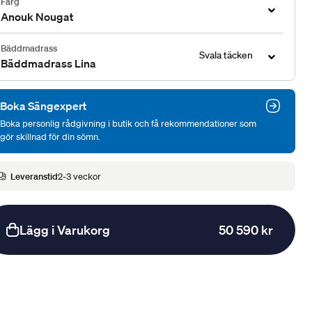
Färg
Anouk Nougat
Bäddmadrass
Svala täcken
Bäddmadrass Lina
Boka Sängexpert
Boka personlig rådgivning i butik och få rekommendationer som
gör skillnad för din sömn.
Leveranstid
2-3 veckor
Lägg i Varukorg
50 590 kr