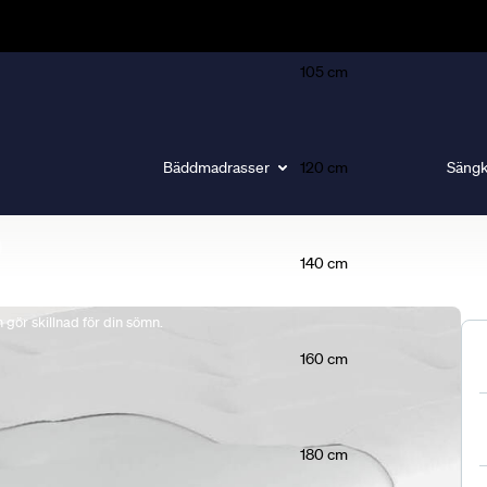
105 cm
Bäddmadrasser
120 cm
Sängk
140 cm
gör skillnad för din sömn.
160 cm
180 cm