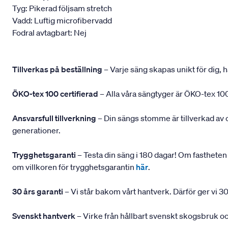
Tyg: Pikerad följsam stretch
Vadd: Luftig microfibervadd
Fodral avtagbart: Nej
Tillverkas på beställning
– Varje säng skapas unikt för dig, h
ÖKO-tex 100 certifierad
– Alla våra sängtyger är ÖKO-tex 100
Ansvarsfull tillverkning
– Din sängs stomme är tillverkad av
generationer.
Trygghetsgaranti
– Testa din säng i 180 dagar! Om fastheten 
om villkoren för trygghetsgarantin
här
.
30 års garanti
– Vi står bakom vårt hantverk. Därför ger vi 30
Svenskt hantverk
– Virke från hållbart svenskt skogsbruk och