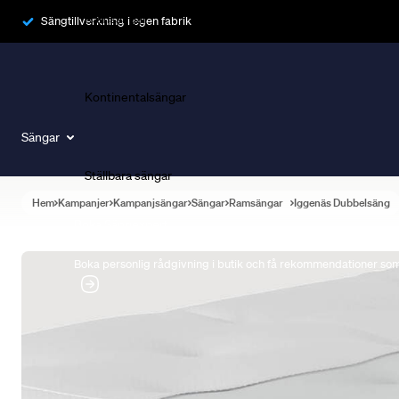
Ramsängar
Sängtillverkning i egen fabrik
Kontinentalsängar
Sängar
Ställbara sängar
Hem
Kampanjer
Kampanjsängar
Sängar
Ramsängar
Iggenäs Dubbelsäng
Boka Sängexpert
Boka personlig rådgivning i butik och få rekommendationer som 