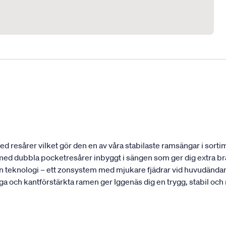
 resårer vilket gör den en av våra stabilaste ramsängar i sortim
t med dubbla pocketresårer inbyggt i sängen som ger dig extra bra
 teknologi – ett zonsystem med mjukare fjädrar vid huvudändan 
ga och kantförstärkta ramen ger Iggenäs dig en trygg, stabil och