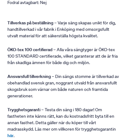
Fodral avtagbart: Nej
Tillverkas på beställning
– Varje säng skapas unikt för dig,
handtillverkad i vår fabrik i Enköping med omsorgsfullt
utvalt material för att säkerställa högsta kvalitet.
ÖKO-tex 100 certifierad
– Alla våra sängtyger är ÖKO-tex
100 STANDARD certifierade, vilket garanterar att de är fria
från skadliga ämnen för både dig och miljön.
Ansvarsfull tillverkning
– Din sängs stomme är tillverkad av
obehandlad svensk gran, noggrant utvald från ansvarsfullt
skogsbruk som värnar om både naturen och framtida
generationer.
Trygghetsgaranti
– Testa din säng i 180 dagar! Om
fastheten inte känns rätt, kan du kostnadsfritt byta till en
annan fasthet. Detta gäller när du köper till vårt
madrasskydd. Läs mer om villkoren för trygghetsgarantin
här
.