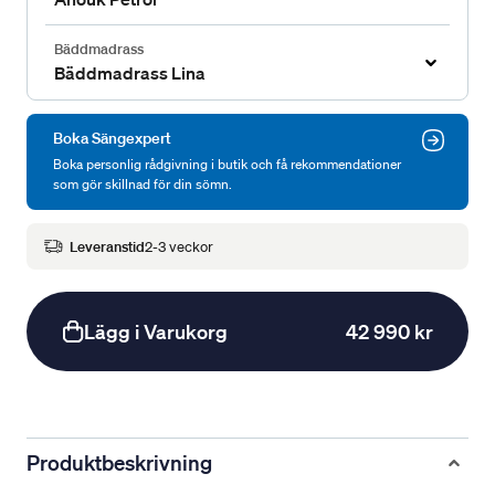
Bäddmadrass
Bäddmadrass Lina
Boka Sängexpert
Boka personlig rådgivning i butik och få rekommendationer
som gör skillnad för din sömn.
Leveranstid
2-3 veckor
Lägg i Varukorg
42 990 kr
Produktbeskrivning