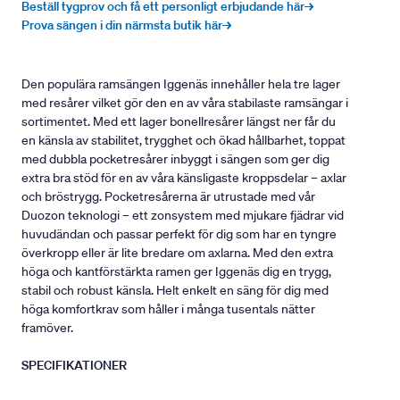
Beställ tygprov och få ett personligt erbjudande här→
Prova sängen i din närmsta butik här→
Den populära ramsängen Iggenäs innehåller hela tre lager
med resårer vilket gör den en av våra stabilaste ramsängar i
sortimentet. Med ett lager bonellresårer längst ner får du
en känsla av stabilitet, trygghet och ökad hållbarhet, toppat
med dubbla pocketresårer inbyggt i sängen som ger dig
extra bra stöd för en av våra känsligaste kroppsdelar – axlar
och bröstrygg. Pocketresårerna är utrustade med vår
Duozon teknologi – ett zonsystem med mjukare fjädrar vid
huvudändan och passar perfekt för dig som har en tyngre
överkropp eller är lite bredare om axlarna. Med den extra
höga och kantförstärkta ramen ger Iggenäs dig en trygg,
stabil och robust känsla. Helt enkelt en säng för dig med
höga komfortkrav som håller i många tusentals nätter
framöver.
SPECIFIKATIONER