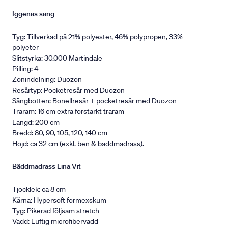
Iggenäs säng
Tyg: Tillverkad på 21% polyester, 46% polypropen, 33%
polyeter
Slitstyrka: 30.000 Martindale
Pilling: 4
Zonindelning: Duozon
Resårtyp: Pocketresår med Duozon
Sängbotten: Bonellresår + pocketresår med Duozon
Träram: 16 cm extra förstärkt träram
Längd: 200 cm
Bredd: 80, 90, 105, 120, 140 cm
Höjd: ca 32 cm (exkl. ben & bäddmadrass).
Bäddmadrass Lina Vit
Tjocklek: ca 8 cm
Kärna: Hypersoft formexskum
Tyg: Pikerad följsam stretch
Vadd: Luftig microfibervadd