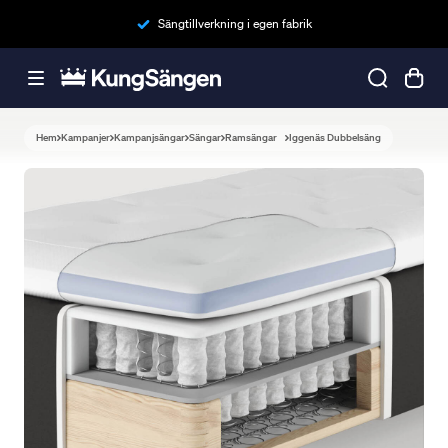
Sängtillverkning i egen fabrik
Hem
Kampanjer
Kampanjsängar
Sängar
Ramsängar
Iggenäs Dubbelsäng