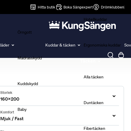
Lakan
Hitta butik
Boka Sängexpert
Drömklubben
Hotellkuddar
Örngott
läder
Kuddar & täcken
Ergonomiska kuddar
Sov
Madrasskydd
Täcken
Alla täcken
Kuddskydd
Storlek
160x200
Duntäcken
Baby
Komfort
Mjuk / Fast
Fibertäcken