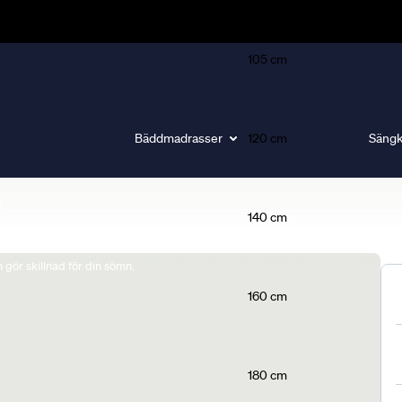
105 cm
Bäddmadrasser
120 cm
Sängk
140 cm
gör skillnad för din sömn.
160 cm
180 cm