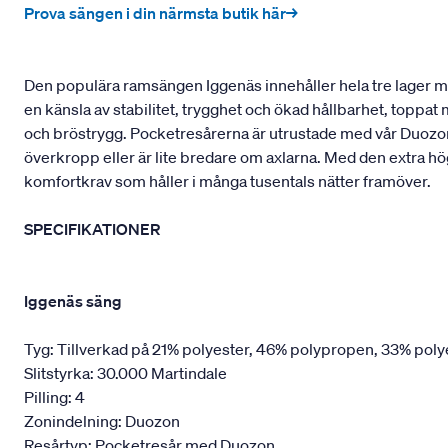
Prova sängen i din närmsta butik här→
Den populära ramsängen Iggenäs innehåller hela tre lager med
en känsla av stabilitet, trygghet och ökad hållbarhet, toppa
och bröstrygg. Pocketresårerna är utrustade med vår Duozon
överkropp eller är lite bredare om axlarna. Med den extra hö
komfortkrav som håller i många tusentals nätter framöver.
SPECIFIKATIONER
Iggenäs säng
Tyg: Tillverkad på 21% polyester, 46% polypropen, 33% poly
Slitstyrka: 30.000 Martindale
Pilling: 4
Zonindelning: Duozon
Resårtyp: Pocketresår med Duozon