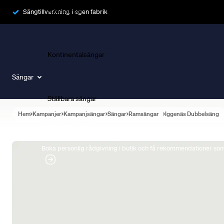
Ramsängar
Sängtillverkning i egen fabrik
Kontinentalsängar
Sängar
Ställbara sängar
Hem
Kampanjer
Kampanjsängar
Sängar
Ramsängar
Iggenäs Dubbelsäng
Boka Sängexpert
Boka personlig rådgivning i butik och få rekommendationer som 