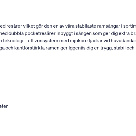
 resårer vilket gör den en av våra stabilaste ramsängar i sortim
t med dubbla pocketresårer inbyggt i sängen som ger dig extra bra
 teknologi – ett zonsystem med mjukare fjädrar vid huvudändan 
ga och kantförstärkta ramen ger Iggenäs dig en trygg, stabil och
eter