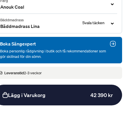
Färg
Anouk Coal
Bäddmadrass
Svala täcken
Bäddmadrass Lina
Boka Sängexpert
Boka personlig rådgivning i butik och få rekommendationer som
gör skillnad för din sömn.
Leveranstid
2-3 veckor
Lägg i Varukorg
42 390 kr