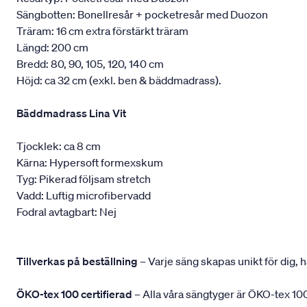
Sängbotten: Bonellresår + pocketresår med Duozon
Träram: 16 cm extra förstärkt träram
Längd: 200 cm
Bredd: 80, 90, 105, 120, 140 cm
Höjd: ca 32 cm (exkl. ben & bäddmadrass).
Bäddmadrass Lina Vit
Tjocklek: ca 8 cm
Kärna: Hypersoft formexskum
Tyg: Pikerad följsam stretch
Vadd: Luftig microfibervadd
Fodral avtagbart: Nej
Tillverkas på beställning
– Varje säng skapas unikt för dig, h
ÖKO-tex 100 certifierad
– Alla våra sängtyger är ÖKO-tex 100