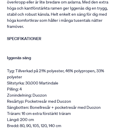
överkropp eller är lite bredare om axlarna. Med den extra
höga och kantförstärkta ramen ger Iggenäs dig en trygg,
stabil och robust känsla. Helt enkelt en säng för dig med
höga komfortkrav som håller i många tusentals nätter
framöver.
SPECIFIKATIONER
Iggenäs säng
Tyg: Tillverkad på 21% polyester, 46% polypropen, 33%
polyeter
Slitstyrka: 30.000 Martindale
Pilling: 4
Zonindelning: Duozon
Resårtyp: Pocketresår med Duozon
Sängbotten: Bonellresår + pocketresår med Duozon
Träram: 16 cm extra förstärkt träram
Längd: 200 cm
Bredd: 80, 90, 105, 120, 140 cm