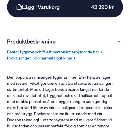
Lägg i Varukorg
42 390 kr
Produktbeskrivning
Beställ tygprov och få ett personligt erbjudande här→
Prova sängen i din närmsta butik här→
Den populära ramsängen Iggenäs innehåller hela tre lager
med resårer vilket gör den en av våra stabilaste ramsängar i
sortimentet. Med ett lager bonellresårer längst ner får du
en känsla av stabilitet, trygghet och ökad hållbarhet, toppat
med dubbla pocketresårer inbyggt i sängen som ger dig
extra bra stöd för en av våra känsligaste kroppsdelar – axlar
och bröstrygg. Pocketresårerna är utrustade med vår
Duozon teknologi – ett zonsystem med mjukare fjädrar vid
huvudändan och passar perfekt för dig som har en tyngre