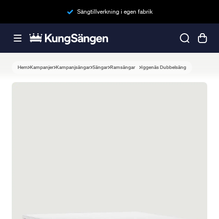
Sängtillverkning i egen fabrik
Hem
Kampanjer
Kampanjsängar
Sängar
Ramsängar
Iggenäs Dubbelsäng