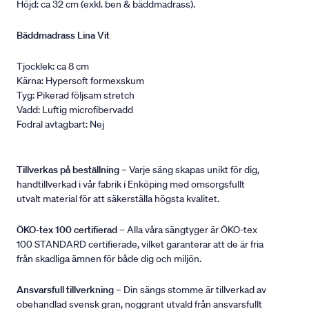
Höjd: ca 32 cm (exkl. ben & bäddmadrass).
Bäddmadrass Lina Vit
Tjocklek: ca 8 cm
Kärna: Hypersoft formexskum
Tyg: Pikerad följsam stretch
Vadd: Luftig microfibervadd
Fodral avtagbart: Nej
Tillverkas på beställning
– Varje säng skapas unikt för dig,
handtillverkad i vår fabrik i Enköping med omsorgsfullt
utvalt material för att säkerställa högsta kvalitet.
ÖKO-tex 100 certifierad
– Alla våra sängtyger är ÖKO-tex
100 STANDARD certifierade, vilket garanterar att de är fria
från skadliga ämnen för både dig och miljön.
Ansvarsfull tillverkning
– Din sängs stomme är tillverkad av
obehandlad svensk gran, noggrant utvald från ansvarsfullt