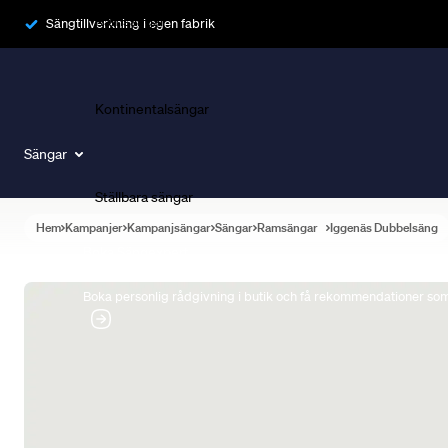
Ramsängar
Sängtillverkning i egen fabrik
Kontinentalsängar
Sängar
Ställbara sängar
Hem
Kampanjer
Kampanjsängar
Sängar
Ramsängar
Iggenäs Dubbelsäng
Boka Sängexpert
Boka personlig rådgivning i butik och få rekommendationer som 