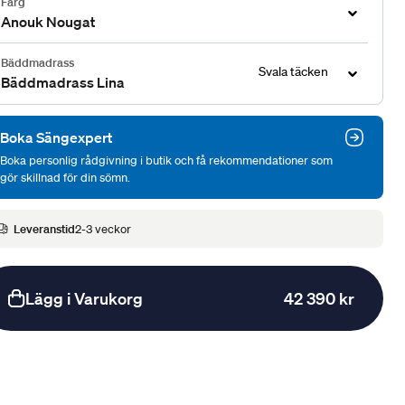
Färg
Anouk Nougat
Bäddmadrass
Svala täcken
Bäddmadrass Lina
Boka Sängexpert
Boka personlig rådgivning i butik och få rekommendationer som
gör skillnad för din sömn.
Leveranstid
2-3 veckor
Lägg i Varukorg
42 390 kr