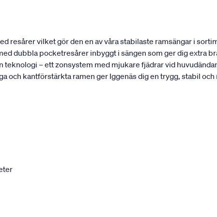
 resårer vilket gör den en av våra stabilaste ramsängar i sortim
t med dubbla pocketresårer inbyggt i sängen som ger dig extra bra
 teknologi – ett zonsystem med mjukare fjädrar vid huvudändan 
ga och kantförstärkta ramen ger Iggenäs dig en trygg, stabil och
eter