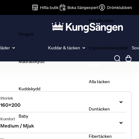
Lakan
Hitta butik
Boka Sängexpert
Drömklubben
Hotellkuddar
Örngott
läder
Kuddar & täcken
Ergonomiska kuddar
Sov
Madrasskydd
Täcken
Alla täcken
Kuddskydd
Storlek
160x200
Duntäcken
Baby
Komfort
Medium / Mjuk
Fibertäcken