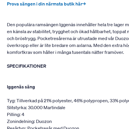
Prova sängen i din närmsta butik här→
Den populära ramsängen Iggenäs innehåller hela tre lager med
en känsla av stabilitet, trygghet och ökad hållbarhet, toppa
och bröstrygg. Pocketresårerna är utrustade med vår Duozon
överkropp eller är lite bredare om axlarna. Med den extra hö
komfortkrav som håller i många tusentals nätter framöver.
SPECIFIKATIONER
Iggenäs säng
Tyg: Tillverkad på 21% polyester, 46% polypropen, 33% poly
Slitstyrka: 30.000 Martindale
Pilling: 4
Zonindelning: Duozon
Resårtyp: Pocketresår med Duozon