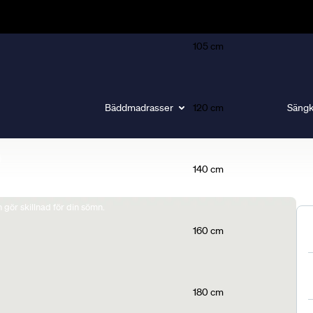
105 cm
Bäddmadrasser
120 cm
Sängk
140 cm
gör skillnad för din sömn.
160 cm
180 cm