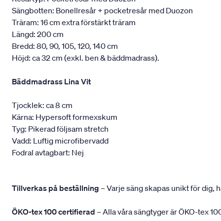
Sängbotten: Bonellresår + pocketresår med Duozon
Träram: 16 cm extra förstärkt träram
Längd: 200 cm
Bredd: 80, 90, 105, 120, 140 cm
Höjd: ca 32 cm (exkl. ben & bäddmadrass).
Bäddmadrass Lina Vit
Tjocklek: ca 8 cm
Kärna: Hypersoft formexskum
Tyg: Pikerad följsam stretch
Vadd: Luftig microfibervadd
Fodral avtagbart: Nej
Tillverkas på beställning
– Varje säng skapas unikt för dig, h
ÖKO-tex 100 certifierad
– Alla våra sängtyger är ÖKO-tex 100