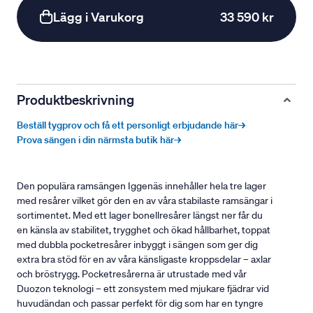
Lägg i Varukorg
33 590 kr
Produktbeskrivning
Beställ tygprov och få ett personligt erbjudande här→
Prova sängen i din närmsta butik här→
Den populära ramsängen Iggenäs innehåller hela tre lager
med resårer vilket gör den en av våra stabilaste ramsängar i
sortimentet. Med ett lager bonellresårer längst ner får du
en känsla av stabilitet, trygghet och ökad hållbarhet, toppat
med dubbla pocketresårer inbyggt i sängen som ger dig
extra bra stöd för en av våra känsligaste kroppsdelar – axlar
och bröstrygg. Pocketresårerna är utrustade med vår
Duozon teknologi – ett zonsystem med mjukare fjädrar vid
huvudändan och passar perfekt för dig som har en tyngre