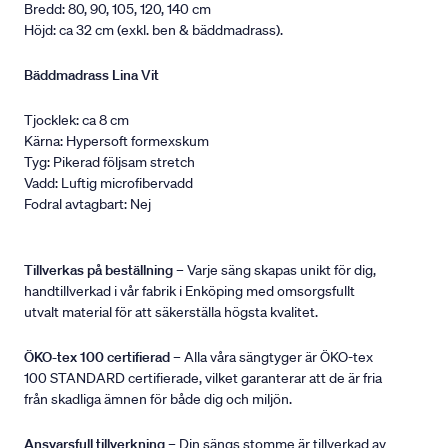
Bredd: 80, 90, 105, 120, 140 cm
Höjd: ca 32 cm (exkl. ben & bäddmadrass).
Bäddmadrass Lina Vit
Tjocklek: ca 8 cm
Kärna: Hypersoft formexskum
Tyg: Pikerad följsam stretch
Vadd: Luftig microfibervadd
Fodral avtagbart: Nej
Tillverkas på beställning
– Varje säng skapas unikt för dig,
handtillverkad i vår fabrik i Enköping med omsorgsfullt
utvalt material för att säkerställa högsta kvalitet.
ÖKO-tex 100 certifierad
– Alla våra sängtyger är ÖKO-tex
100 STANDARD certifierade, vilket garanterar att de är fria
från skadliga ämnen för både dig och miljön.
Ansvarsfull tillverkning
– Din sängs stomme är tillverkad av