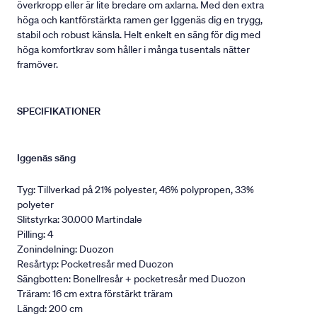
överkropp eller är lite bredare om axlarna. Med den extra
höga och kantförstärkta ramen ger Iggenäs dig en trygg,
stabil och robust känsla. Helt enkelt en säng för dig med
höga komfortkrav som håller i många tusentals nätter
framöver.
SPECIFIKATIONER
Iggenäs säng
Tyg: Tillverkad på 21% polyester, 46% polypropen, 33%
polyeter
Slitstyrka: 30.000 Martindale
Pilling: 4
Zonindelning: Duozon
Resårtyp: Pocketresår med Duozon
Sängbotten: Bonellresår + pocketresår med Duozon
Träram: 16 cm extra förstärkt träram
Längd: 200 cm