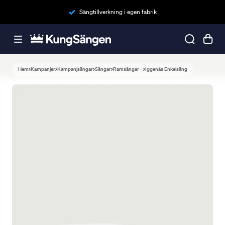
Sängtillverkning i egen fabrik
Hem
Kampanjer
Kampanjsängar
Sängar
Ramsängar
Iggenäs Enkelsäng