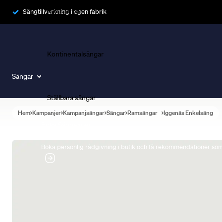
Ramsängar
Sängtillverkning i egen fabrik
Kontinentalsängar
Sängar
Ställbara sängar
Hem
Kampanjer
Kampanjsängar
Sängar
Ramsängar
Iggenäs Enkelsäng
Boka Sängexpert
Boka personlig rådgivning i butik och få rekommendationer som 