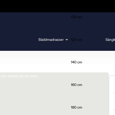
105 cm
Bäddmadrasser
120 cm
Sängk
140 cm
gör skillnad för din sömn.
160 cm
180 cm