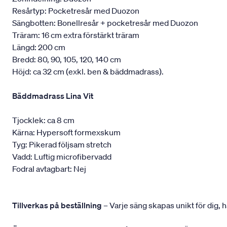
Resårtyp: Pocketresår med Duozon
Sängbotten: Bonellresår + pocketresår med Duozon
Träram: 16 cm extra förstärkt träram
Längd: 200 cm
Bredd: 80, 90, 105, 120, 140 cm
Höjd: ca 32 cm (exkl. ben & bäddmadrass).
Bäddmadrass Lina Vit
Tjocklek: ca 8 cm
Kärna: Hypersoft formexskum
Tyg: Pikerad följsam stretch
Vadd: Luftig microfibervadd
Fodral avtagbart: Nej
Tillverkas på beställning
– Varje säng skapas unikt för dig, h