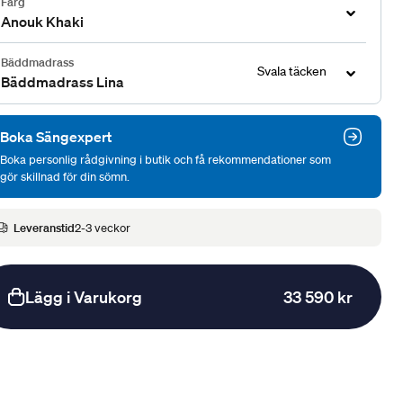
Färg
Anouk Khaki
Bäddmadrass
Svala täcken
Bäddmadrass Lina
Boka Sängexpert
Boka personlig rådgivning i butik och få rekommendationer som
gör skillnad för din sömn.
Leveranstid
2-3 veckor
Lägg i Varukorg
33 590 kr