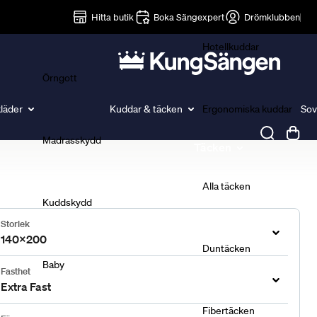
Lakan
Hitta butik
Boka Sängexpert
Drömklubben
Hotellkuddar
Örngott
läder
Kuddar & täcken
Ergonomiska kuddar
Sov
Madrasskydd
Täcken
Alla täcken
Kuddskydd
Storlek
140x200
Duntäcken
Baby
Fasthet
Extra Fast
Fibertäcken