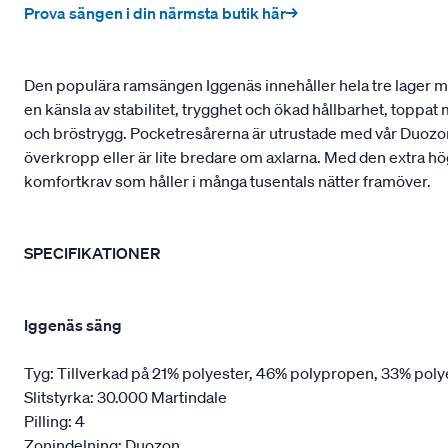
Prova sängen i din närmsta butik här→
Den populära ramsängen Iggenäs innehåller hela tre lager med
en känsla av stabilitet, trygghet och ökad hållbarhet, toppa
och bröstrygg. Pocketresårerna är utrustade med vår Duozon
överkropp eller är lite bredare om axlarna. Med den extra hö
komfortkrav som håller i många tusentals nätter framöver.
SPECIFIKATIONER
Iggenäs säng
Tyg: Tillverkad på 21% polyester, 46% polypropen, 33% poly
Slitstyrka: 30.000 Martindale
Pilling: 4
Zonindelning: Duozon