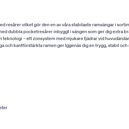
 resårer vilket gör den en av våra stabilaste ramsängar i sortim
t med dubbla pocketresårer inbyggt i sängen som ger dig extra bra
 teknologi – ett zonsystem med mjukare fjädrar vid huvudändan 
ga och kantförstärkta ramen ger Iggenäs dig en trygg, stabil och
eter