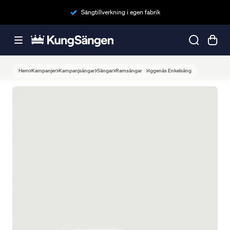
Sängtillverkning i egen fabrik
Hem
Kampanjer
Kampanjsängar
Sängar
Ramsängar
Iggenäs Enkelsäng