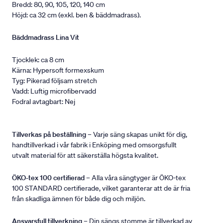
Bredd: 80, 90, 105, 120, 140 cm
Höjd: ca 32 cm (exkl. ben & bäddmadrass).
Bäddmadrass Lina Vit
Tjocklek: ca 8 cm
Kärna: Hypersoft formexskum
Tyg: Pikerad följsam stretch
Vadd: Luftig microfibervadd
Fodral avtagbart: Nej
Tillverkas på beställning
– Varje säng skapas unikt för dig,
handtillverkad i vår fabrik i Enköping med omsorgsfullt
utvalt material för att säkerställa högsta kvalitet.
ÖKO-tex 100 certifierad
– Alla våra sängtyger är ÖKO-tex
100 STANDARD certifierade, vilket garanterar att de är fria
från skadliga ämnen för både dig och miljön.
Ansvarsfull tillverkning
– Din sängs stomme är tillverkad av