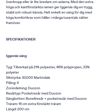
överkropp eller är lite bredare om axlarna. Med den extra
höga och kantförstärkta ramen ger Iggenäs dig en trygg,
stabil och robust känsla. Helt enkelt en säng för dig med
höga komfortkrav som håller i många tusentals nätter
framöver.
SPECIFIKATIONER
Iggenäs säng
Tyg: Tillverkad på 21% polyester, 46% polypropen, 33%
polyeter
Slitstyrka: 30.000 Martindale
Pilling: 4
Zonindelning: Duozon
Resårtyp: Pocketresår med Duozon
Sängbotten: Bonellresår + pocketresår med Duozon
Träram: 16 cm extra förstärkt träram
Längd: 200 cm