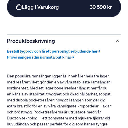
Lägg i Varukorg
30 590 kr
Produktbeskrivning
Beställ tygprov och få ett personligt erbjudande här→
Prova sängen i din närmsta butik här→
Den populära ramsängen Iggenäs innehåller hela tre lager
med resårer vilket gör den en av våra stabilaste ramsängar i
sortimentet. Med ett lager bonellresårer längst ner får du
en känsla av stabilitet, trygghet och ökad hållbarhet, toppat
med dubbla pocketresårer inbyggt i sängen som ger dig
extra bra stöd för en av våra känsligaste kroppsdelar – axlar
och bröstrygg. Pocketresårerna är utrustade med vår
Duozon teknologi – ett zonsystem med mjukare fjädrar vid
huvudändan och passar perfekt för dig som har en tyngre