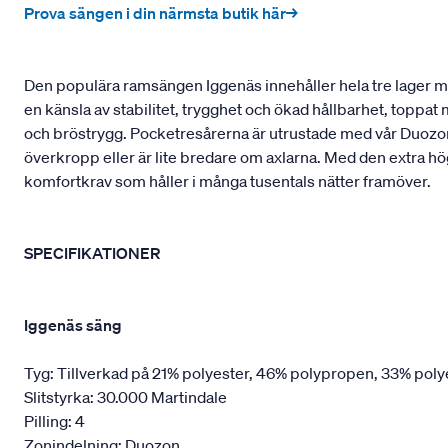
Prova sängen i din närmsta butik här→
Den populära ramsängen Iggenäs innehåller hela tre lager med
en känsla av stabilitet, trygghet och ökad hållbarhet, toppa
och bröstrygg. Pocketresårerna är utrustade med vår Duozon
överkropp eller är lite bredare om axlarna. Med den extra hö
komfortkrav som håller i många tusentals nätter framöver.
SPECIFIKATIONER
Iggenäs säng
Tyg: Tillverkad på 21% polyester, 46% polypropen, 33% poly
Slitstyrka: 30.000 Martindale
Pilling: 4
Zonindelning: Duozon