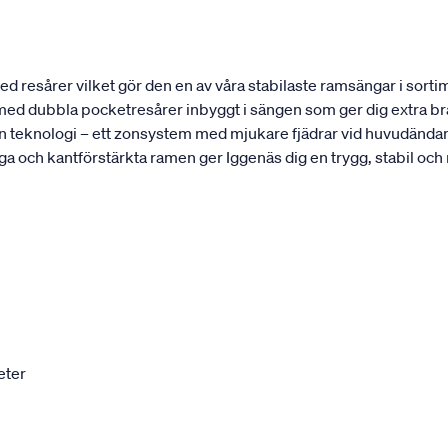
 resårer vilket gör den en av våra stabilaste ramsängar i sortim
t med dubbla pocketresårer inbyggt i sängen som ger dig extra bra
 teknologi – ett zonsystem med mjukare fjädrar vid huvudändan 
ga och kantförstärkta ramen ger Iggenäs dig en trygg, stabil och
eter