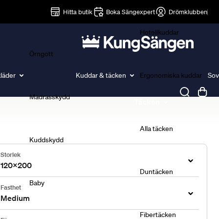
Lakan
Hitta butik
Boka Sängexpert
Drömklubben
Hotellkuddar
Örngott
läder
Kuddar & täcken
Ergonomiska kuddar
Sov
Madrasskydd
Täcken
Alla täcken
Kuddskydd
Storlek
120x200
Duntäcken
Baby
Fasthet
Medium
Fibertäcken