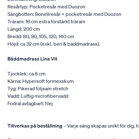
Resårtyp: Pocketresår med Duozon
Sängbotten: Bonellresår + pocketresår med Duozon
Träram: 16 cm extra förstärkt träram
Längd: 200 cm
Bredd: 80, 90, 105, 120, 140 cm
Höjd: ca 32 cm (exkl. ben & bäddmadrass).
Bäddmadrass Lina Vit
Tjocklek: ca 8 cm
Kärna: Hypersoft formexskum
Tyg: Pikerad följsam stretch
Vadd: Luftig microfibervadd
Fodral avtagbart: Nej
Tillverkas på beställning
– Varje säng skapas unikt för dig, h