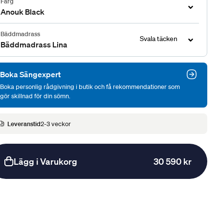
Färg
Anouk Black
Bäddmadrass
Svala täcken
Bäddmadrass Lina
Boka Sängexpert
Boka personlig rådgivning i butik och få rekommendationer som
gör skillnad för din sömn.
Leveranstid
2-3 veckor
Lägg i Varukorg
30 590 kr