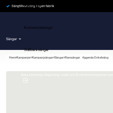
Ramsängar
Sängtillverkning i egen fabrik
Kontinentalsängar
Sängar
Ställbara sängar
Hem
Kampanjer
Kampanjsängar
Sängar
Ramsängar
Iggenäs Enkelsäng
Boka Sängexpert
Boka personlig rådgivning i butik och få rekommendationer som 