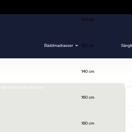
105 cm
Bäddmadrasser
120 cm
Sängk
140 cm
gör skillnad för din sömn.
160 cm
180 cm