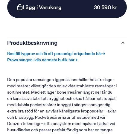
Lägg i Varukorg
30 590 kr
Produktbeskrivning
Beställ tygprov och få ett personligt erbjudande här→
Prova sängen i din närmsta butik här→
Den populära ramsängen Iggenäs innehåller hela tre lager
med resårer vilket gör den en av våra stabilaste ramsängar i
sortimentet. Med ett lager bonellresårer längst ner får du
en känsla av stabilitet, trygghet och ökad hållbarhet, toppat
med dubbla pocketresårer inbyggt i sängen som ger dig
extra bra stöd för en av våra känsligaste kroppsdelar – axlar
och bröstrygg. Pocketresårerna är utrustade med vår
Duozon teknologi – ett zonsystem med mjukare fjädrar vid
huvudändan och passar perfekt för dig som har en tyngre