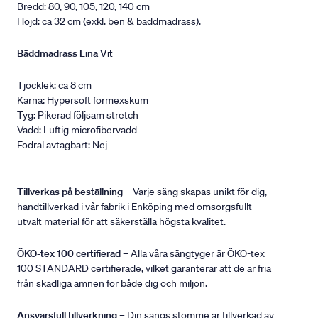
Bredd: 80, 90, 105, 120, 140 cm
Höjd: ca 32 cm (exkl. ben & bäddmadrass).
Bäddmadrass Lina Vit
Tjocklek: ca 8 cm
Kärna: Hypersoft formexskum
Tyg: Pikerad följsam stretch
Vadd: Luftig microfibervadd
Fodral avtagbart: Nej
Tillverkas på beställning
– Varje säng skapas unikt för dig,
handtillverkad i vår fabrik i Enköping med omsorgsfullt
utvalt material för att säkerställa högsta kvalitet.
ÖKO-tex 100 certifierad
– Alla våra sängtyger är ÖKO-tex
100 STANDARD certifierade, vilket garanterar att de är fria
från skadliga ämnen för både dig och miljön.
Ansvarsfull tillverkning
– Din sängs stomme är tillverkad av