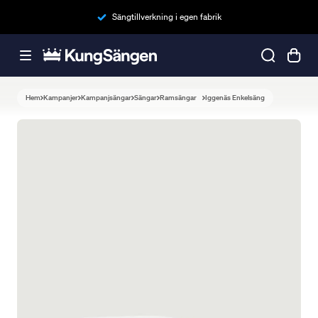
Sängtillverkning i egen fabrik
Hem
Kampanjer
Kampanjsängar
Sängar
Ramsängar
Iggenäs Enkelsäng