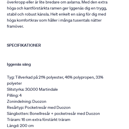
överkropp eller är lite bredare om axlarna. Med den extra
höga och kantförstärkta ramen ger Iggenäs dig en trygg,
stabil och robust känsla. Helt enkelt en säng för dig med
höga komfortkrav som håller i många tusentals nätter
framöver.
SPECIFIKATIONER
Iggenäs säng
Tyg: Tillverkad på 21% polyester, 46% polypropen, 33%
polyeter
Slitstyrka: 30.000 Martindale
Pilling: 4
Zonindelning: Duozon
Resårtyp: Pocketresår med Duozon
Sängbotten: Bonellresår + pocketresår med Duozon
Träram: 16 cm extra förstärkt träram
Längd: 200 cm