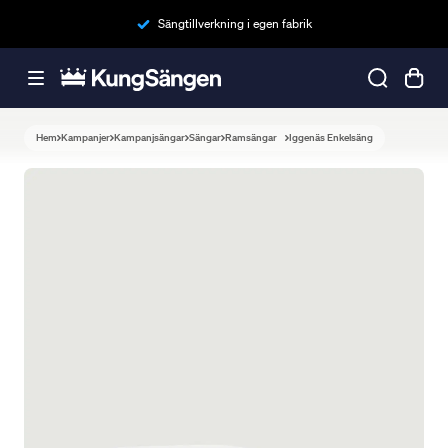
Sängtillverkning i egen fabrik
Hem
Kampanjer
Kampanjsängar
Sängar
Ramsängar
Iggenäs Enkelsäng