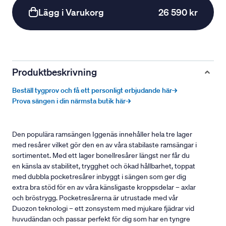
Lägg i Varukorg
26 590 kr
Produktbeskrivning
Beställ tygprov och få ett personligt erbjudande här→
Prova sängen i din närmsta butik här→
Den populära ramsängen Iggenäs innehåller hela tre lager
med resårer vilket gör den en av våra stabilaste ramsängar i
sortimentet. Med ett lager bonellresårer längst ner får du
en känsla av stabilitet, trygghet och ökad hållbarhet, toppat
med dubbla pocketresårer inbyggt i sängen som ger dig
extra bra stöd för en av våra känsligaste kroppsdelar – axlar
och bröstrygg. Pocketresårerna är utrustade med vår
Duozon teknologi – ett zonsystem med mjukare fjädrar vid
huvudändan och passar perfekt för dig som har en tyngre