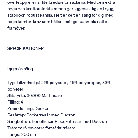
överkropp eller är lite bredare om axlarna. Med den extra
höga och kantförstärkta ramen ger Iggenäs dig en trygg,
stabil och robust känsla. Helt enkelt en säng för dig med
höga komfortkrav som håller i många tusentals nätter
framöver.
SPECIFIKATIONER
Iggenäs säng
Tyg: Tillverkad på 21% polyester, 46% polypropen, 33%
polyeter
Slitstyrka: 30.000 Martindale
Pilling: 4
Zonindelning: Duozon
Resårtyp: Pocketresår med Duozon
Sängbotten: Bonellresår + pocketresår med Duozon
Träram: 16 cm extra förstärkt träram
Längd: 200 cm