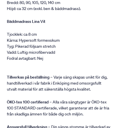
Bredd: 80, 90, 105, 120, 140 cm
Höjd: ca 32 cm (exkl. ben & bäddmadrass).
Bäddmadrass Lina Vit
Tjocklek: ca 8 cm
Kärna: Hypersoft formexskum
Tyg: Pikerad följsam stretch
Vadd: Luftig microfibervadd
Fodral avtagbart: Nej
Tillverkas på beställning
– Varje säng skapas unikt för dig,
handtillverkad i vår fabrik i Enköping med omsorgsfullt
utvalt material för att säkerställa högsta kvalitet.
ÖKO-tex 100 certifierad
– Alla våra sängtyger är ÖKO-tex
100 STANDARD certifierade, vilket garanterar att de är fria
från skadliga ämnen för både dig och miljön.
Ansvarsfull tillverkning
– Din sängs stomme är tillverkad av