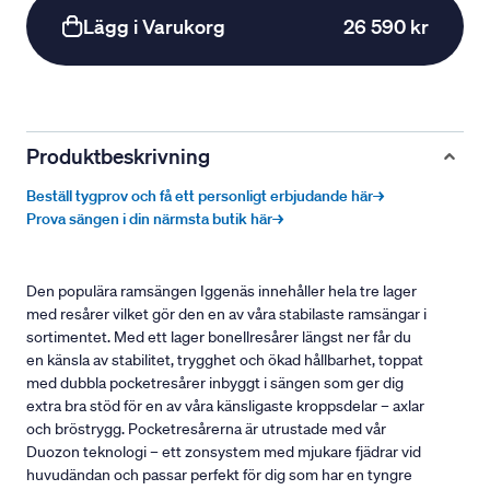
Lägg i Varukorg
26 590 kr
Produktbeskrivning
Beställ tygprov och få ett personligt erbjudande här→
Prova sängen i din närmsta butik här→
Den populära ramsängen Iggenäs innehåller hela tre lager
med resårer vilket gör den en av våra stabilaste ramsängar i
sortimentet. Med ett lager bonellresårer längst ner får du
en känsla av stabilitet, trygghet och ökad hållbarhet, toppat
med dubbla pocketresårer inbyggt i sängen som ger dig
extra bra stöd för en av våra känsligaste kroppsdelar – axlar
och bröstrygg. Pocketresårerna är utrustade med vår
Duozon teknologi – ett zonsystem med mjukare fjädrar vid
huvudändan och passar perfekt för dig som har en tyngre