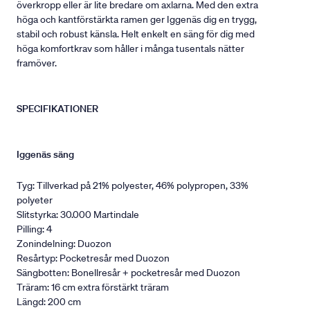
överkropp eller är lite bredare om axlarna. Med den extra
höga och kantförstärkta ramen ger Iggenäs dig en trygg,
stabil och robust känsla. Helt enkelt en säng för dig med
höga komfortkrav som håller i många tusentals nätter
framöver.
SPECIFIKATIONER
Iggenäs säng
Tyg: Tillverkad på 21% polyester, 46% polypropen, 33%
polyeter
Slitstyrka: 30.000 Martindale
Pilling: 4
Zonindelning: Duozon
Resårtyp: Pocketresår med Duozon
Sängbotten: Bonellresår + pocketresår med Duozon
Träram: 16 cm extra förstärkt träram
Längd: 200 cm