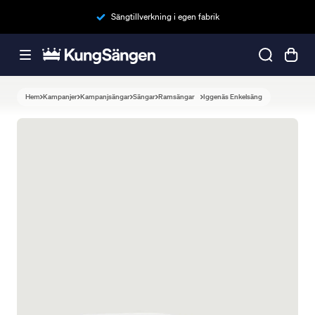
Sängtillverkning i egen fabrik
Hem
Kampanjer
Kampanjsängar
Sängar
Ramsängar
Iggenäs Enkelsäng