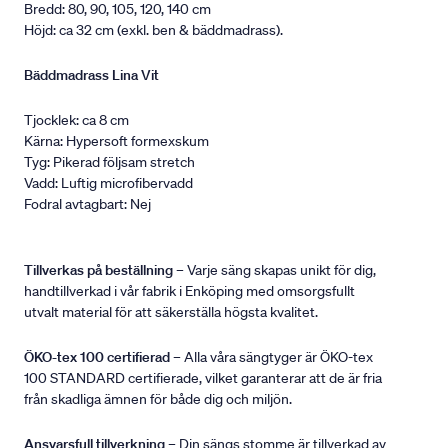
Bredd: 80, 90, 105, 120, 140 cm
Höjd: ca 32 cm (exkl. ben & bäddmadrass).
Bäddmadrass Lina Vit
Tjocklek: ca 8 cm
Kärna: Hypersoft formexskum
Tyg: Pikerad följsam stretch
Vadd: Luftig microfibervadd
Fodral avtagbart: Nej
Tillverkas på beställning
– Varje säng skapas unikt för dig,
handtillverkad i vår fabrik i Enköping med omsorgsfullt
utvalt material för att säkerställa högsta kvalitet.
ÖKO-tex 100 certifierad
– Alla våra sängtyger är ÖKO-tex
100 STANDARD certifierade, vilket garanterar att de är fria
från skadliga ämnen för både dig och miljön.
Ansvarsfull tillverkning
– Din sängs stomme är tillverkad av