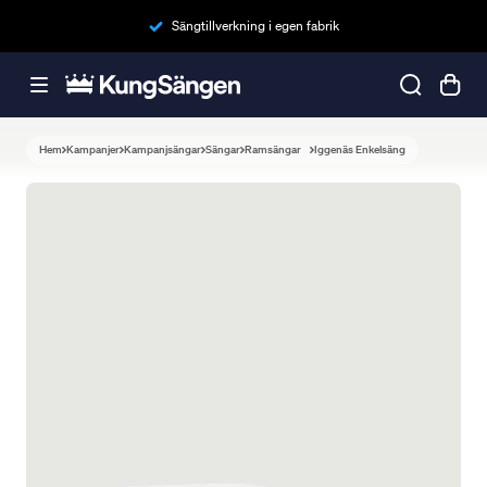
Sängtillverkning i egen fabrik
Hem
Kampanjer
Kampanjsängar
Sängar
Ramsängar
Iggenäs Enkelsäng