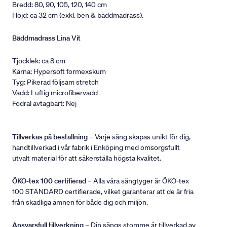
Bredd: 80, 90, 105, 120, 140 cm
Höjd: ca 32 cm (exkl. ben & bäddmadrass).
Bäddmadrass Lina Vit
Tjocklek: ca 8 cm
Kärna: Hypersoft formexskum
Tyg: Pikerad följsam stretch
Vadd: Luftig microfibervadd
Fodral avtagbart: Nej
Tillverkas på beställning
– Varje säng skapas unikt för dig,
handtillverkad i vår fabrik i Enköping med omsorgsfullt
utvalt material för att säkerställa högsta kvalitet.
ÖKO-tex 100 certifierad
– Alla våra sängtyger är ÖKO-tex
100 STANDARD certifierade, vilket garanterar att de är fria
från skadliga ämnen för både dig och miljön.
Ansvarsfull tillverkning
– Din sängs stomme är tillverkad av