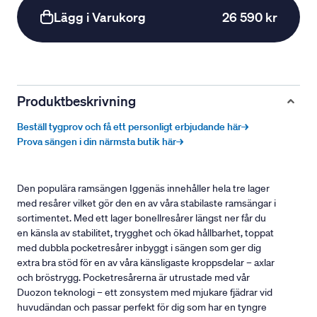
Lägg i Varukorg
26 590 kr
Produktbeskrivning
Beställ tygprov och få ett personligt erbjudande här→
Prova sängen i din närmsta butik här→
Den populära ramsängen Iggenäs innehåller hela tre lager
med resårer vilket gör den en av våra stabilaste ramsängar i
sortimentet. Med ett lager bonellresårer längst ner får du
en känsla av stabilitet, trygghet och ökad hållbarhet, toppat
med dubbla pocketresårer inbyggt i sängen som ger dig
extra bra stöd för en av våra känsligaste kroppsdelar – axlar
och bröstrygg. Pocketresårerna är utrustade med vår
Duozon teknologi – ett zonsystem med mjukare fjädrar vid
huvudändan och passar perfekt för dig som har en tyngre