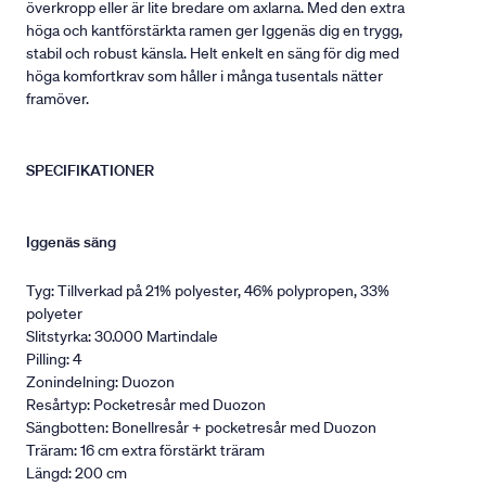
överkropp eller är lite bredare om axlarna. Med den extra
höga och kantförstärkta ramen ger Iggenäs dig en trygg,
stabil och robust känsla. Helt enkelt en säng för dig med
höga komfortkrav som håller i många tusentals nätter
framöver.
SPECIFIKATIONER
Iggenäs säng
Tyg: Tillverkad på 21% polyester, 46% polypropen, 33%
polyeter
Slitstyrka: 30.000 Martindale
Pilling: 4
Zonindelning: Duozon
Resårtyp: Pocketresår med Duozon
Sängbotten: Bonellresår + pocketresår med Duozon
Träram: 16 cm extra förstärkt träram
Längd: 200 cm