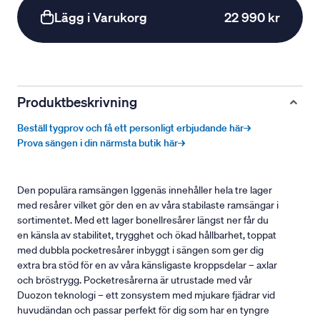
Lägg i Varukorg
22 990 kr
Produktbeskrivning
Beställ tygprov och få ett personligt erbjudande här→
Prova sängen i din närmsta butik här→
Den populära ramsängen Iggenäs innehåller hela tre lager
med resårer vilket gör den en av våra stabilaste ramsängar i
sortimentet. Med ett lager bonellresårer längst ner får du
en känsla av stabilitet, trygghet och ökad hållbarhet, toppat
med dubbla pocketresårer inbyggt i sängen som ger dig
extra bra stöd för en av våra känsligaste kroppsdelar – axlar
och bröstrygg. Pocketresårerna är utrustade med vår
Duozon teknologi – ett zonsystem med mjukare fjädrar vid
huvudändan och passar perfekt för dig som har en tyngre