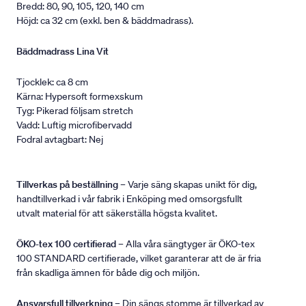
Bredd: 80, 90, 105, 120, 140 cm
Höjd: ca 32 cm (exkl. ben & bäddmadrass).
Bäddmadrass Lina Vit
Tjocklek: ca 8 cm
Kärna: Hypersoft formexskum
Tyg: Pikerad följsam stretch
Vadd: Luftig microfibervadd
Fodral avtagbart: Nej
Tillverkas på beställning
– Varje säng skapas unikt för dig,
handtillverkad i vår fabrik i Enköping med omsorgsfullt
utvalt material för att säkerställa högsta kvalitet.
ÖKO-tex 100 certifierad
– Alla våra sängtyger är ÖKO-tex
100 STANDARD certifierade, vilket garanterar att de är fria
från skadliga ämnen för både dig och miljön.
Ansvarsfull tillverkning
– Din sängs stomme är tillverkad av