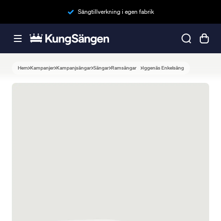
Sängtillverkning i egen fabrik
Hem
Kampanjer
Kampanjsängar
Sängar
Ramsängar
Iggenäs Enkelsäng