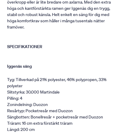
överkropp eller är lite bredare om axlarna. Med den extra
höga och kantförstärkta ramen ger Iggenäs dig en trygg,
stabil och robust känsla. Helt enkelt en säng för dig med
höga komfortkrav som håller i många tusentals nätter
framöver.
SPECIFIKATIONER
Iggenäs säng
Tyg: Tillverkad på 21% polyester, 46% polypropen, 33%
polyeter
Slitstyrka: 30.000 Martindale
Pilling: 4
Zonindelning: Duozon
Resårtyp: Pocketresår med Duozon
Sängbotten: Bonellresår + pocketresår med Duozon
Träram: 16 cm extra förstärkt träram
Längd: 200 cm