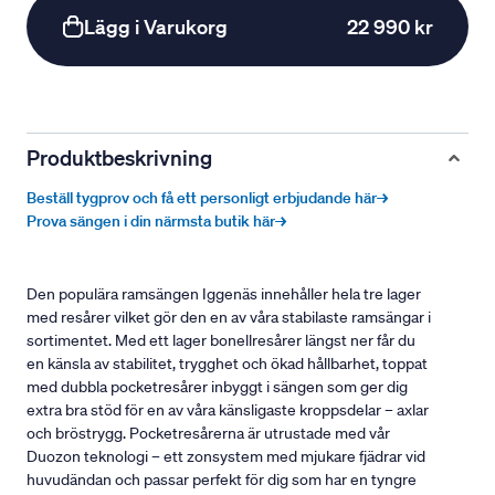
Lägg i Varukorg
22 990 kr
Produktbeskrivning
Beställ tygprov och få ett personligt erbjudande här→
Prova sängen i din närmsta butik här→
Den populära ramsängen Iggenäs innehåller hela tre lager
med resårer vilket gör den en av våra stabilaste ramsängar i
sortimentet. Med ett lager bonellresårer längst ner får du
en känsla av stabilitet, trygghet och ökad hållbarhet, toppat
med dubbla pocketresårer inbyggt i sängen som ger dig
extra bra stöd för en av våra känsligaste kroppsdelar – axlar
och bröstrygg. Pocketresårerna är utrustade med vår
Duozon teknologi – ett zonsystem med mjukare fjädrar vid
huvudändan och passar perfekt för dig som har en tyngre