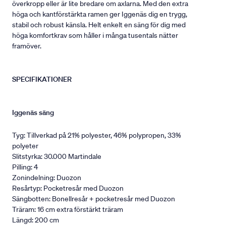
överkropp eller är lite bredare om axlarna. Med den extra
höga och kantförstärkta ramen ger Iggenäs dig en trygg,
stabil och robust känsla. Helt enkelt en säng för dig med
höga komfortkrav som håller i många tusentals nätter
framöver.
SPECIFIKATIONER
Iggenäs säng
Tyg: Tillverkad på 21% polyester, 46% polypropen, 33%
polyeter
Slitstyrka: 30.000 Martindale
Pilling: 4
Zonindelning: Duozon
Resårtyp: Pocketresår med Duozon
Sängbotten: Bonellresår + pocketresår med Duozon
Träram: 16 cm extra förstärkt träram
Längd: 200 cm