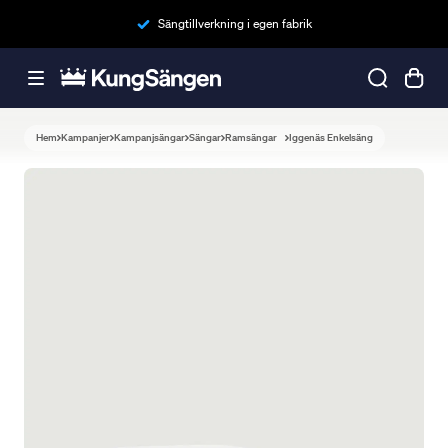
Sängtillverkning i egen fabrik
Hem
Kampanjer
Kampanjsängar
Sängar
Ramsängar
Iggenäs Enkelsäng