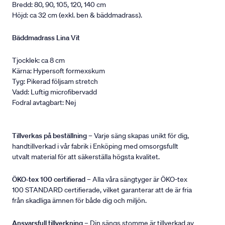
Bredd: 80, 90, 105, 120, 140 cm
Höjd: ca 32 cm (exkl. ben & bäddmadrass).
Bäddmadrass Lina Vit
Tjocklek: ca 8 cm
Kärna: Hypersoft formexskum
Tyg: Pikerad följsam stretch
Vadd: Luftig microfibervadd
Fodral avtagbart: Nej
Tillverkas på beställning
– Varje säng skapas unikt för dig,
handtillverkad i vår fabrik i Enköping med omsorgsfullt
utvalt material för att säkerställa högsta kvalitet.
ÖKO-tex 100 certifierad
– Alla våra sängtyger är ÖKO-tex
100 STANDARD certifierade, vilket garanterar att de är fria
från skadliga ämnen för både dig och miljön.
Ansvarsfull tillverkning
– Din sängs stomme är tillverkad av