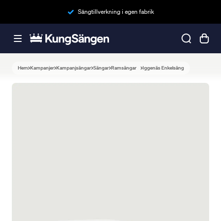
Sängtillverkning i egen fabrik
Hem
Kampanjer
Kampanjsängar
Sängar
Ramsängar
Iggenäs Enkelsäng