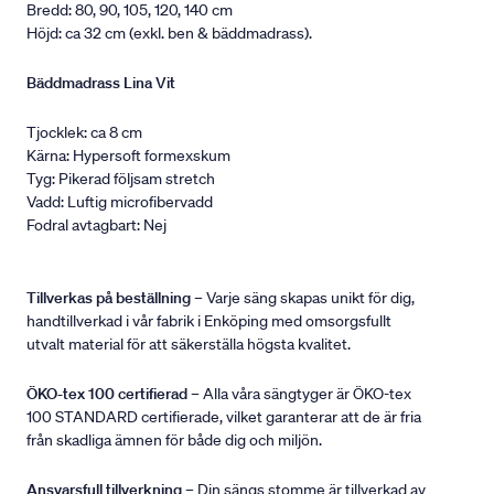
Bredd: 80, 90, 105, 120, 140 cm
Höjd: ca 32 cm (exkl. ben & bäddmadrass).
Bäddmadrass Lina Vit
Tjocklek: ca 8 cm
Kärna: Hypersoft formexskum
Tyg: Pikerad följsam stretch
Vadd: Luftig microfibervadd
Fodral avtagbart: Nej
Tillverkas på beställning
– Varje säng skapas unikt för dig,
handtillverkad i vår fabrik i Enköping med omsorgsfullt
utvalt material för att säkerställa högsta kvalitet.
ÖKO-tex 100 certifierad
– Alla våra sängtyger är ÖKO-tex
100 STANDARD certifierade, vilket garanterar att de är fria
från skadliga ämnen för både dig och miljön.
Ansvarsfull tillverkning
– Din sängs stomme är tillverkad av