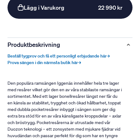
Lägg i Varukorg
22 990 kr
Produktbeskrivning
Beställ tygprov och få ett personligt erbjudande här→
Prova sängen i din närmsta butik här→
Den populära ramsängen Iggenäs innehåller hela tre lager
med resårer vilket gör den en av våra stabilaste ramsängar i
sortimentet. Med ett lager bonellresårer längst ner får du
en känsla av stabilitet, trygghet och ökad hållbarhet, toppat
med dubbla pocketresårer inbyggt i sängen som ger dig
extra bra stöd för en av våra känsligaste kroppsdelar – axlar
och bröstrygg. Pocketresårerna är utrustade med vår
Duozon teknologi – ett zonsystem med mjukare fjädrar vid
huvudändan och passar perfekt för dig som har en tyngre