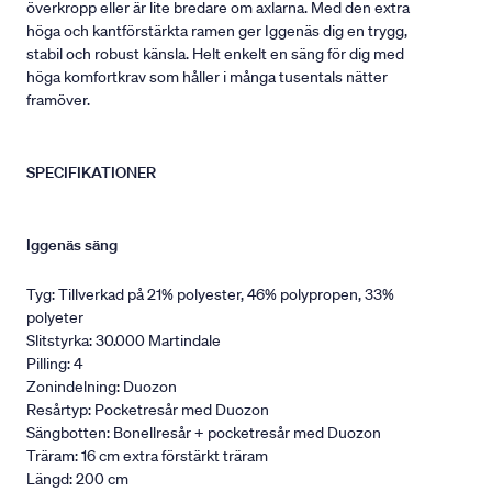
överkropp eller är lite bredare om axlarna. Med den extra
höga och kantförstärkta ramen ger Iggenäs dig en trygg,
stabil och robust känsla. Helt enkelt en säng för dig med
höga komfortkrav som håller i många tusentals nätter
framöver.
SPECIFIKATIONER
Iggenäs säng
Tyg: Tillverkad på 21% polyester, 46% polypropen, 33%
polyeter
Slitstyrka: 30.000 Martindale
Pilling: 4
Zonindelning: Duozon
Resårtyp: Pocketresår med Duozon
Sängbotten: Bonellresår + pocketresår med Duozon
Träram: 16 cm extra förstärkt träram
Längd: 200 cm