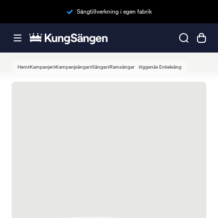
Sängtillverkning i egen fabrik
Hem
Kampanjer
Kampanjsängar
Sängar
Ramsängar
Iggenäs Enkelsäng