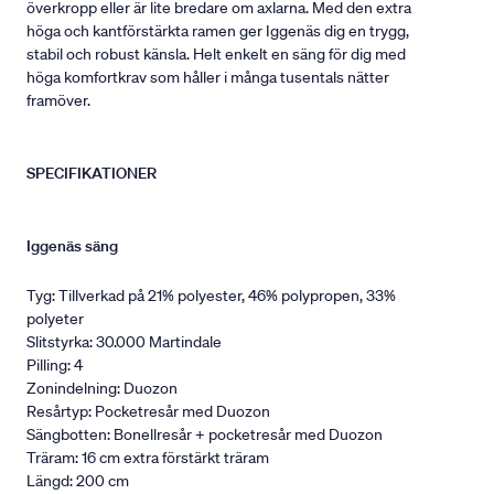
överkropp eller är lite bredare om axlarna. Med den extra
höga och kantförstärkta ramen ger Iggenäs dig en trygg,
stabil och robust känsla. Helt enkelt en säng för dig med
höga komfortkrav som håller i många tusentals nätter
framöver.
SPECIFIKATIONER
Iggenäs säng
Tyg: Tillverkad på 21% polyester, 46% polypropen, 33%
polyeter
Slitstyrka: 30.000 Martindale
Pilling: 4
Zonindelning: Duozon
Resårtyp: Pocketresår med Duozon
Sängbotten: Bonellresår + pocketresår med Duozon
Träram: 16 cm extra förstärkt träram
Längd: 200 cm