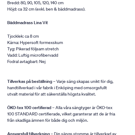
Bredd: 80, 90, 105, 120, 140 cm
Höjd: ca 32 cm (exkl. ben & bäddmadrass).
Bäddmadrass Lina Vit
Tjocklek: ca 8 cm
Kärna: Hypersoft formexskum
Tyg: Pikerad följsam stretch
Vadd: Luftig microfibervadd
Fodral avtagbart: Nej
Tillverkas på beställning
– Varje säng skapas unikt för dig,
handtillverkad i vår fabrik i Enköping med omsorgsfullt
utvalt material för att säkerställa högsta kvalitet.
ÖKO-tex 100 certifierad
– Alla våra sängtyger är ÖKO-tex
100 STANDARD certifierade, vilket garanterar att de är fria
från skadliga ämnen för både dig och miljön.
Ansvarsfull tillverkning
– Din sängs stomme är tillverkad av