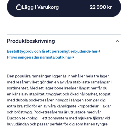
Lägg i Varukorg
22 990 kr
Produktbeskrivning
Beställ tygprov och få ett personligt erbjudande här→
Prova sängen i din närmsta butik här→
Den populära ramsängen Iggenäs innehåller hela tre lager
med resårer vilket gör den en av våra stabilaste ramsängar i
sortimentet. Med ett lager bonellresårer längst ner får du
en känsla av stabilitet, trygghet och ökad hållbarhet, toppat
med dubbla pocketresårer inbyggt i sängen som ger dig
extra bra stöd för en av våra känsligaste kroppsdelar – axlar
och bröstrygg. Pocketresårerna är utrustade med vår
Duozon teknologi – ett zonsystem med mjukare fjädrar vid
huvudändan och passar perfekt för dig som har en tyngre