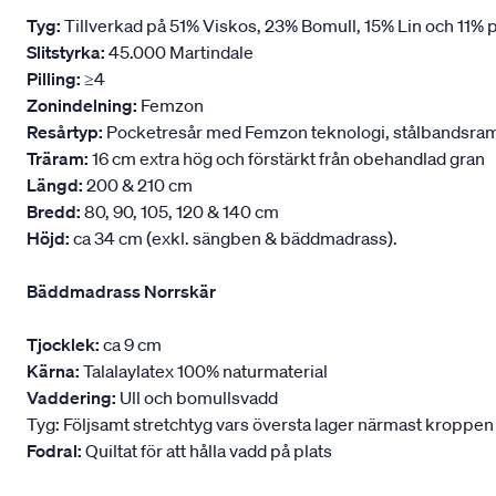
Tyg:
Tillverkad på 51% Viskos, 23% Bomull, 15% Lin och 11% p
Slitstyrka:
45.000 Martindale
Pilling:
≥4
Zonindelning:
Femzon
Resårtyp:
Pocketresår med Femzon teknologi, stålbandsram oc
Träram:
16 cm extra hög och förstärkt från obehandlad gran
Längd:
200 & 210 cm
Bredd:
80, 90, 105, 120 & 140 cm
Höjd:
ca 34 cm (exkl. sängben & bäddmadrass).
Bäddmadrass Norrskär
Tjocklek:
ca 9 cm
Kärna:
Talalaylatex 100% naturmaterial
Vaddering:
Ull och bomullsvadd
Tyg: Följsamt stretchtyg vars översta lager närmast kroppen
Fodral:
Quiltat för att hålla vadd på plats