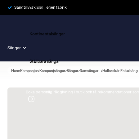
Ramsängar
Sängtillverkning i egen fabrik
Kontinentalsängar
Sängar
Ställbara sängar
Hem
Kampanjer
Kampanjsängar
Sängar
Ramsängar
Hallarskär Enkelsäng
Boka Sängexpert
Boka personlig rådgivning i butik och få rekommendationer som 