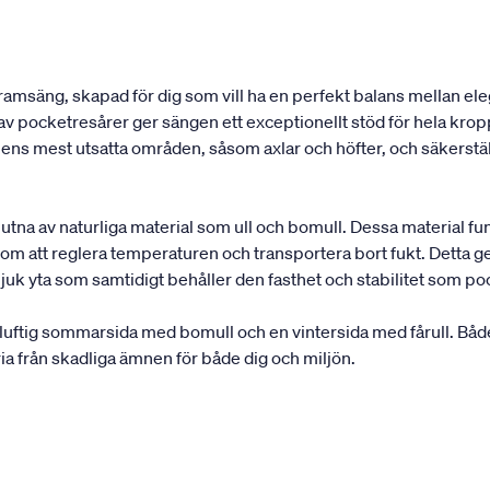
 ramsäng, skapad för dig som vill ha en perfekt balans mellan 
av pocketresårer ger sängen ett exceptionellt stöd för hela kr
s mest utsatta områden, såsom axlar och höfter, och säkerställe
slutna av naturliga material som ull och bomull. Dessa material 
m att reglera temperaturen och transportera bort fukt. Detta ger e
uk yta som samtidigt behåller den fasthet och stabilitet som po
ftig sommarsida med bomull och en vintersida med fårull. Både
ia från skadliga ämnen för både dig och miljön.