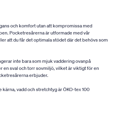
elegans och komfort utan att kompromissa med
oppen. Pocketresårerna är utformade med vår
r att du får det optimala stödet där det behövs som
fungerar inte bara som mjuk vaddering ovanpå
n sval och torr sovmiljö, vilket är viktigt för en
cketresårerna erbjuder.
 kärna, vadd och stretchtyg är ÖKO-tex 100