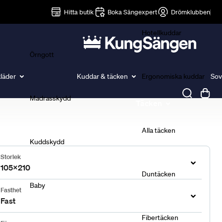
Lakan
Hitta butik
Boka Sängexpert
Drömklubben
Hotellkuddar
Örngott
läder
Kuddar & täcken
Ergonomiska kuddar
Sov
Madrasskydd
Täcken
Alla täcken
Kuddskydd
Storlek
105x210
Duntäcken
Baby
Fasthet
Fast
Fibertäcken