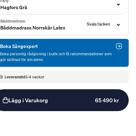
Färg
Hagfors Grå
Bäddmadrass
Svala täcken
Bäddmadrass Norrskär Latex
Boka Sängexpert
Boka personlig rådgivning i butik och få rekommendationer som
gör skillnad för din sömn.
Leveranstid
3-4 veckor
Lägg i Varukorg
65 490 kr