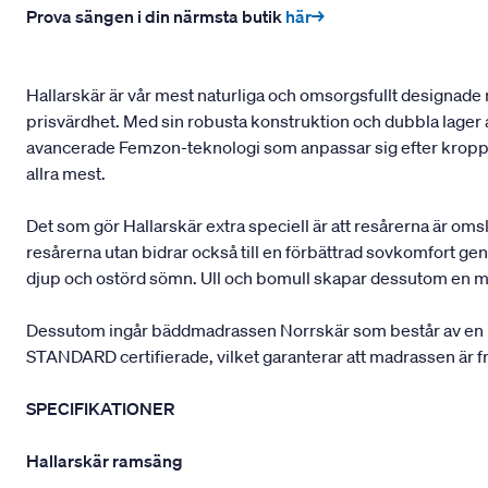
Prova sängen i din närmsta butik
här→
Hallarskär är vår mest naturliga och omsorgsfullt designade
prisvärdhet. Med sin robusta konstruktion och dubbla lager 
avancerade Femzon-teknologi som anpassar sig efter kroppen
allra mest.
Det som gör Hallarskär extra speciell är att resårerna är om
resårerna utan bidrar också till en förbättrad sovkomfort geno
djup och ostörd sömn. Ull och bomull skapar dessutom en mj
Dessutom ingår bäddmadrassen Norrskär som består av en lu
STANDARD certifierade, vilket garanterar att madrassen är fr
SPECIFIKATIONER
Hallarskär ramsäng