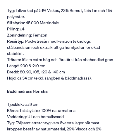
Tyg:
Tillverkad på 51% Viskos, 23% Bomull, 15% Lin och 11%
polyester.
Slitstyrka:
45.000 Martindale
Pilling:
≥4
Zonindelning:
Femzon
Resårtyp:
Pocketresår med Femzon teknologi,
stålbandsram och extra kraftiga hörnfjädrar för ökad
stabilitet.
Träram:
16 cm extra hög och förstärkt från obehandlad gran
Längd:
200 & 210 cm
Bredd:
80, 90, 105, 120 & 140 cm
Höjd:
ca 34 cm (exkl. sängben & bäddmadrass).
Bäddmadrass Norrskär
Tjocklek:
ca 9 cm
Kärna:
Talalaylatex 100% naturmaterial
Vaddering:
Ull och bomullsvadd
Tyg: Följsamt stretchtyg vars översta lager närmast
kroppen består av naturmaterial, 29% Viscos och 2%