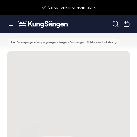
Sängtillverkning i egen fabrik
Hem
Kampanjer
Kampanjsängar
Sängar
Ramsängar
Hallarskär Enkelsäng