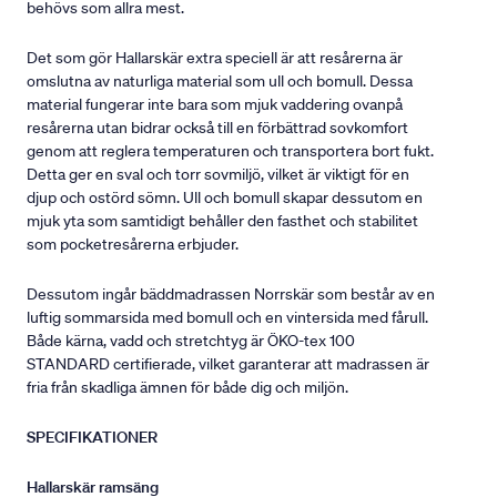
behövs som allra mest.
Det som gör Hallarskär extra speciell är att resårerna är
omslutna av naturliga material som ull och bomull. Dessa
material fungerar inte bara som mjuk vaddering ovanpå
resårerna utan bidrar också till en förbättrad sovkomfort
genom att reglera temperaturen och transportera bort fukt.
Detta ger en sval och torr sovmiljö, vilket är viktigt för en
djup och ostörd sömn. Ull och bomull skapar dessutom en
mjuk yta som samtidigt behåller den fasthet och stabilitet
som pocketresårerna erbjuder.
Dessutom ingår bäddmadrassen Norrskär som består av en
luftig sommarsida med bomull och en vintersida med fårull.
Både kärna, vadd och stretchtyg är ÖKO-tex 100
STANDARD certifierade, vilket garanterar att madrassen är
fria från skadliga ämnen för både dig och miljön.
SPECIFIKATIONER
Hallarskär ramsäng