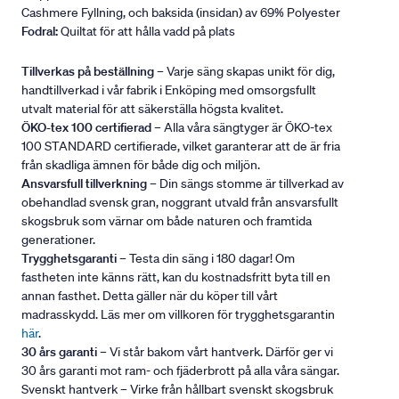
Cashmere Fyllning, och baksida (insidan) av 69% Polyester
Fodral:
Quiltat för att hålla vadd på plats
Tillverkas på beställning
– Varje säng skapas unikt för dig,
handtillverkad i vår fabrik i Enköping med omsorgsfullt
utvalt material för att säkerställa högsta kvalitet.
ÖKO-tex 100 certifierad
– Alla våra sängtyger är ÖKO-tex
100 STANDARD certifierade, vilket garanterar att de är fria
från skadliga ämnen för både dig och miljön.
Ansvarsfull tillverkning
– Din sängs stomme är tillverkad av
obehandlad svensk gran, noggrant utvald från ansvarsfullt
skogsbruk som värnar om både naturen och framtida
generationer.
Trygghetsgaranti
– Testa din säng i 180 dagar! Om
fastheten inte känns rätt, kan du kostnadsfritt byta till en
annan fasthet. Detta gäller när du köper till vårt
madrasskydd. Läs mer om villkoren för trygghetsgarantin
här
.
30 års garanti
– Vi står bakom vårt hantverk. Därför ger vi
30 års garanti mot ram- och fjäderbrott på alla våra sängar.
Svenskt hantverk – Virke från hållbart svenskt skogsbruk