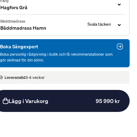
Färg
Hagfors Grå
Bäddmadrass
Svala täcken
Bäddmadrass Hamn
Boka Sängexpert
Boka personlig rådgivning i butik och få rekommendationer som
gör skillnad för din sömn.
Leveranstid
3-4 veckor
Lägg i Varukorg
95 990 kr