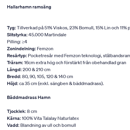
Hallarhamn ramsäng
Tyg:
Tillverkad på 51% Viskos, 23% Bomull, 15% Lin och 11% p
Slitstyrka:
45.000 Martindale
Pilling: ≥4
Zonindelning:
Femzon
Resårtyp:
Pocketresår med Femzon teknologi, stålbandsram oc
Träram:
16cm extra hög och förstärkt från obehandlad gran
Längd:
200 & 210 cm
Bredd:
80, 90, 105, 120 & 140 cm
Höjd:
ca 35 cm (exkl. sängben & bäddmadrass).
Bäddmadrass Hamn
Tjocklek
: 8 cm
Kärna:
100% Vita Talalay Naturlatex
Vadd:
Blandning av ull och bomull