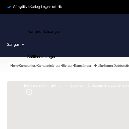
Ramsängar
Sängtillverkning i egen fabrik
Kontinentalsängar
Sängar
Ställbara sängar
Hem
Kampanjer
Kampanjsängar
Sängar
Ramsängar
Hallarhamn Dubbelsä
Boka Sängexpert
Boka personlig rådgivning i butik och få rekommendationer som 