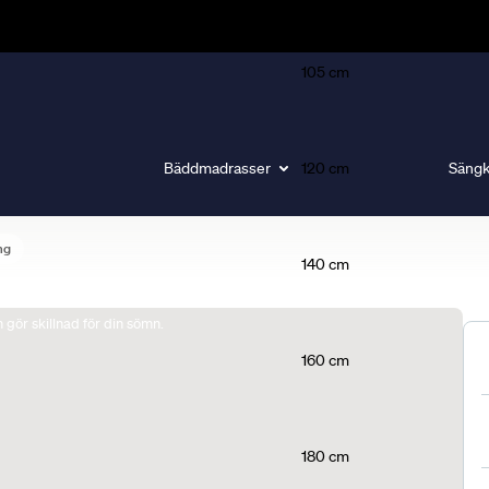
105 cm
Bäddmadrasser
120 cm
Sängk
ng
140 cm
gör skillnad för din sömn.
160 cm
180 cm