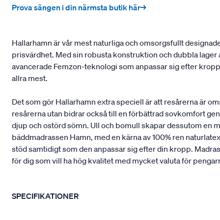
Prova sängen i din närmsta butik här→
Hallarhamn är vår mest naturliga och omsorgsfullt designad
prisvärdhet. Med sin robusta konstruktion och dubbla lager 
avancerade Femzon-teknologi som anpassar sig efter kroppen
allra mest.
Det som gör Hallarhamn extra speciell är att resårerna är o
resårerna utan bidrar också till en förbättrad sovkomfort geno
djup och ostörd sömn. Ull och bomull skapar dessutom en mj
bäddmadrassen Hamn, med en kärna av 100% ren naturlatex från
stöd samtidigt som den anpassar sig efter din kropp. Madrasse
för dig som vill ha hög kvalitet med mycket valuta för pengar
SPECIFIKATIONER