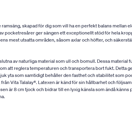
e ramsäng, skapad för dig som vill ha en perfekt balans mellan
av pocketresårer ger sängen ett exceptionellt stöd för hela kr
s mest utsatta områden, såsom axlar och höfter, och säkerställe
mslutna av naturliga material som ull och bomull. Dessa material
m att reglera temperaturen och transportera bort fukt. Detta ger e
uk yta som samtidigt behåller den fasthet och stabilitet som p
 Vita Talalay®. Latexen är känd för sin hållbarhet och följsamhe
n är 8 cm tjock och bidrar till en lyxig känsla som ändå känns pri
na.