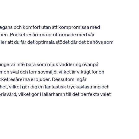
 elegans och komfort utan att kompromissa med
oppen. Pocketresårerna är utformade med vår
r att du får det optimala stödet där det behövs som
 fungerar inte bara som mjuk vaddering ovanpå
n sval och torr sovmiljö, vilket är viktigt för en
ocketresårerna erbjuder. Dessutom ingår
t, vilket ger dig en fantastisk tryckavlastning och
svärd, vilket gör Hallarhamn till det perfekta valet