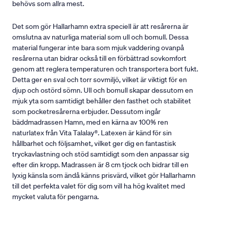
behövs som allra mest.
Det som gör Hallarhamn extra speciell är att resårerna är
omslutna av naturliga material som ull och bomull. Dessa
material fungerar inte bara som mjuk vaddering ovanpå
resårerna utan bidrar också till en förbättrad sovkomfort
genom att reglera temperaturen och transportera bort fukt.
Detta ger en sval och torr sovmiljö, vilket är viktigt för en
djup och ostörd sömn. Ull och bomull skapar dessutom en
mjuk yta som samtidigt behåller den fasthet och stabilitet
som pocketresårerna erbjuder. Dessutom ingår
bäddmadrassen Hamn, med en kärna av 100% ren
naturlatex från Vita Talalay®. Latexen är känd för sin
hållbarhet och följsamhet, vilket ger dig en fantastisk
tryckavlastning och stöd samtidigt som den anpassar sig
efter din kropp. Madrassen är 8 cm tjock och bidrar till en
lyxig känsla som ändå känns prisvärd, vilket gör Hallarhamn
till det perfekta valet för dig som vill ha hög kvalitet med
mycket valuta för pengarna.