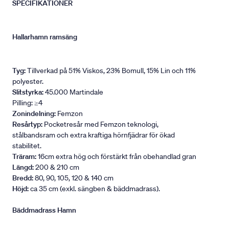
SPECIFIKATIONER
Hallarhamn ramsäng
Tyg:
Tillverkad på 51% Viskos, 23% Bomull, 15% Lin och 11%
polyester.
Slitstyrka:
45.000 Martindale
Pilling: ≥4
Zonindelning:
Femzon
Resårtyp:
Pocketresår med Femzon teknologi,
stålbandsram och extra kraftiga hörnfjädrar för ökad
stabilitet.
Träram:
16cm extra hög och förstärkt från obehandlad gran
Längd:
200 & 210 cm
Bredd:
80, 90, 105, 120 & 140 cm
Höjd:
ca 35 cm (exkl. sängben & bäddmadrass).
Bäddmadrass Hamn