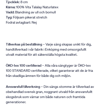
Tjocklek
: 8 cm
Kärna:
100% Vita Talalay Naturlatex
Vadd:
Blandning av ull och bomull
Tyg:
Följsam pikerat stretch
Fodral avtagbart: Nej
Tillverkas på beställning
– Varje säng skapas unikt för dig,
handtillverkad i vår fabrik i Enköping med omsorgsfullt
utvalt material för att säkerställa högsta kvalitet.
ÖKO-tex 100 certifierad
– Alla våra sängtyger är ÖKO-tex
100 STANDARD certifierade, vilket garanterar att de är fria
från skadliga ämnen för både dig och miljön.
Ansvarsfull tillverkning
– Din sängs stomme är tillverkad av
obehandlad svensk gran, noggrant utvald från ansvarsfullt
skogsbruk som värnar om både naturen och framtida
generationer.