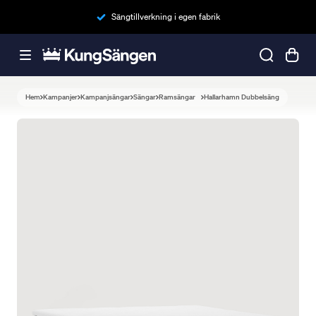
Sängtillverkning i egen fabrik
Hem
Kampanjer
Kampanjsängar
Sängar
Ramsängar
Hallarhamn Dubbelsäng