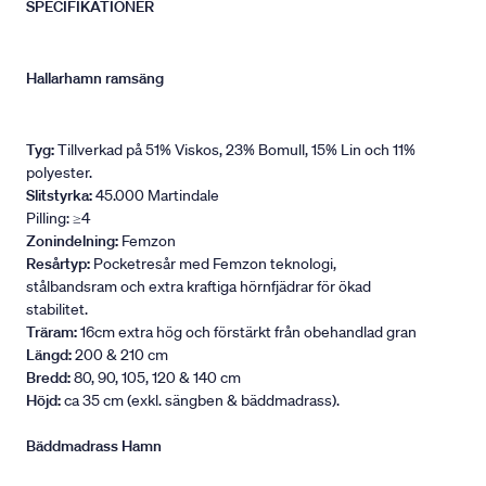
SPECIFIKATIONER
Hallarhamn ramsäng
Tyg:
Tillverkad på 51% Viskos, 23% Bomull, 15% Lin och 11%
polyester.
Slitstyrka:
45.000 Martindale
Pilling: ≥4
Zonindelning:
Femzon
Resårtyp:
Pocketresår med Femzon teknologi,
stålbandsram och extra kraftiga hörnfjädrar för ökad
stabilitet.
Träram:
16cm extra hög och förstärkt från obehandlad gran
Längd:
200 & 210 cm
Bredd:
80, 90, 105, 120 & 140 cm
Höjd:
ca 35 cm (exkl. sängben & bäddmadrass).
Bäddmadrass Hamn