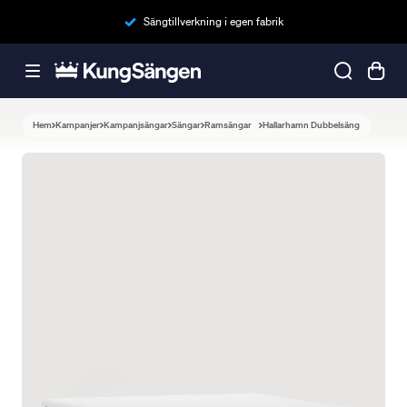
Sängtillverkning i egen fabrik
Hem
Kampanjer
Kampanjsängar
Sängar
Ramsängar
Hallarhamn Dubbelsäng