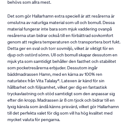
behövs som allra mest.
Det som gör Hallarhamn extra speciell är att resårerna är
omslutna av naturliga material som ull och bomull. Dessa
material fungerar inte bara som mjuk vaddering ovanpå
resårerna utan bidrar också till en förbättrad sovkomfort
genom att reglera temperaturen och transportera bort fukt.
Detta ger en sval och torr sovmiljö, vilket är viktigt för en
djup och ostörd sömn. Ull och bomull skapar dessutom en
mjuk yta som samtidigt behåller den fasthet och stabilitet
som pocketresårerna erbjuder. Dessutom ingår
bäddmadrassen Hamn, med en kärna av 100% ren
naturlatex från Vita Talalay®. Latexen är känd för sin
hållbarhet och följsamhet, vilket ger dig en fantastisk
tryckavlastning och stöd samtidigt som den anpassar sig
efter din kropp. Madrassen är 8 cm tjock och bidrar till en
lyxig känsla som ändå känns prisvärd, vilket gör Hallarhamn
till det perfekta valet för dig som vill ha hög kvalitet med
mycket valuta för pengarna.