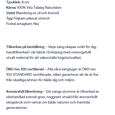
Tjocklek
: 8 cm
Kärna:
100% Vita Talalay Naturlatex
Vadd:
Blandning av ull och bomull
Tyg:
Följsam pikerat stretch
Fodral avtagbart: Nej
Tillverkas på beställning
– Varje säng skapas unikt för dig,
handtillverkad i vår fabrik i Enköping med omsorgsfullt
utvalt material för att säkerställa högsta kvalitet.
ÖKO-tex 100 certifierad
– Alla våra sängtyger är ÖKO-tex
100 STANDARD certifierade, vilket garanterar att de är fria
från skadliga ämnen för både dig och miljön.
Ansvarsfull tillverkning
– Din sängs stomme är tillverkad av
obehandlad svensk gran, noggrant utvald från ansvarsfullt
skogsbruk som värnar om både naturen och framtida
generationer.