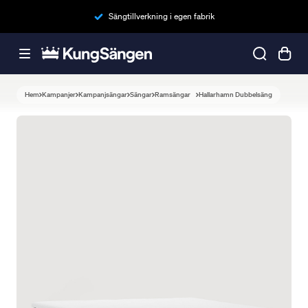
Sängtillverkning i egen fabrik
Hem
Kampanjer
Kampanjsängar
Sängar
Ramsängar
Hallarhamn Dubbelsäng