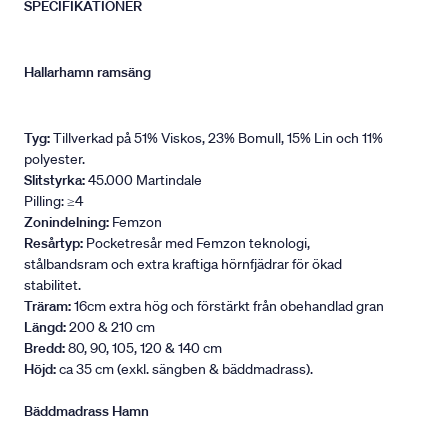
SPECIFIKATIONER
Hallarhamn ramsäng
Tyg:
Tillverkad på 51% Viskos, 23% Bomull, 15% Lin och 11%
polyester.
Slitstyrka:
45.000 Martindale
Pilling: ≥4
Zonindelning:
Femzon
Resårtyp:
Pocketresår med Femzon teknologi,
stålbandsram och extra kraftiga hörnfjädrar för ökad
stabilitet.
Träram:
16cm extra hög och förstärkt från obehandlad gran
Längd:
200 & 210 cm
Bredd:
80, 90, 105, 120 & 140 cm
Höjd:
ca 35 cm (exkl. sängben & bäddmadrass).
Bäddmadrass Hamn