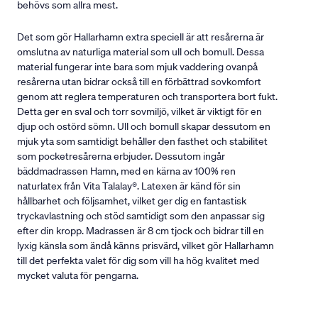
behövs som allra mest.
Det som gör Hallarhamn extra speciell är att resårerna är
omslutna av naturliga material som ull och bomull. Dessa
material fungerar inte bara som mjuk vaddering ovanpå
resårerna utan bidrar också till en förbättrad sovkomfort
genom att reglera temperaturen och transportera bort fukt.
Detta ger en sval och torr sovmiljö, vilket är viktigt för en
djup och ostörd sömn. Ull och bomull skapar dessutom en
mjuk yta som samtidigt behåller den fasthet och stabilitet
som pocketresårerna erbjuder. Dessutom ingår
bäddmadrassen Hamn, med en kärna av 100% ren
naturlatex från Vita Talalay®. Latexen är känd för sin
hållbarhet och följsamhet, vilket ger dig en fantastisk
tryckavlastning och stöd samtidigt som den anpassar sig
efter din kropp. Madrassen är 8 cm tjock och bidrar till en
lyxig känsla som ändå känns prisvärd, vilket gör Hallarhamn
till det perfekta valet för dig som vill ha hög kvalitet med
mycket valuta för pengarna.