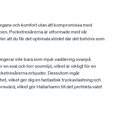
 elegans och komfort utan att kompromissa med
oppen. Pocketresårerna är utformade med vår
r att du får det optimala stödet där det behövs som
 fungerar inte bara som mjuk vaddering ovanpå
n sval och torr sovmiljö, vilket är viktigt för en
ocketresårerna erbjuder. Dessutom ingår
t, vilket ger dig en fantastisk tryckavlastning och
svärd, vilket gör Hallarhamn till det perfekta valet