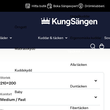
Lakan
Hitta butik
Boka Sängexpert
Drömklubben
Hotellkuddar
Örngott
läder
Kuddar & täcken
Ergonomiska kuddar
Sov
Madrasskydd
Täcken
Alla täcken
Kuddskydd
Storlek
210x200
Duntäcken
Baby
Komfort
Medium / Fast
Fibertäcken