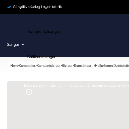
Ramsängar
Sängtillverkning i egen fabrik
Kontinentalsängar
Sängar
Ställbara sängar
Hem
Kampanjer
Kampanjsängar
Sängar
Ramsängar
Hallarhamn Dubbelsä
Boka Sängexpert
Boka personlig rådgivning i butik och få rekommendationer som 