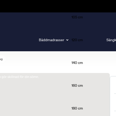
105 cm
Bäddmadrasser
120 cm
Sängk
ng
140 cm
gör skillnad för din sömn.
160 cm
180 cm