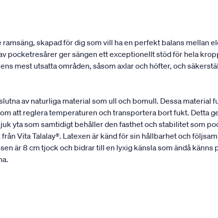
e ramsäng, skapad för dig som vill ha en perfekt balans mellan
av pocketresårer ger sängen ett exceptionellt stöd för hela kr
s mest utsatta områden, såsom axlar och höfter, och säkerställe
mslutna av naturliga material som ull och bomull. Dessa material
m att reglera temperaturen och transportera bort fukt. Detta ger e
uk yta som samtidigt behåller den fasthet och stabilitet som p
 Vita Talalay®. Latexen är känd för sin hållbarhet och följsamhe
n är 8 cm tjock och bidrar till en lyxig känsla som ändå känns pri
na.