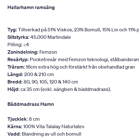
Hallarhamn ramsäng
Tyg:
Tillverkad på 51% Viskos, 23% Bomull, 15% Lin och 11% p
Slitstyrka:
45.000 Martindale
Pilling: ≥4
Zonindelning:
Femzon
Resårtyp:
Pocketresår med Femzon teknologi, stålbandsram oc
Träram:
16cm extra hög och förstärkt från obehandlad gran
Längd:
200 & 210 cm
Bredd:
80, 90, 105, 120 & 140 cm
Höjd:
ca 35 cm (exkl. sängben & bäddmadrass).
Bäddmadrass Hamn
Tjocklek
: 8 cm
Kärna:
100% Vita Talalay Naturlatex
Vadd:
Blandning av ull och bomull