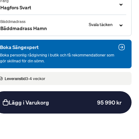
Färg
Hagfors Svart
Bäddmadrass
Svala täcken
Bäddmadrass Hamn
Boka Sängexpert
Boka personlig rådgivning i butik och få rekommendationer som
gör skillnad för din sömn.
Leveranstid
3-4 veckor
Lägg i Varukorg
95 990 kr