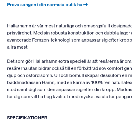
Prova sängen i din närmsta butik här→
Hallarhamn är vår mest naturliga och omsorgsfullt designad
prisvärdhet. Med sin robusta konstruktion och dubbla lager 
avancerade Femzon-teknologi som anpassar sig efter kroppen
allra mest.
Det som gör Hallarhamn extra speciell är att resårerna är o
resårerna utan bidrar också till en förbättrad sovkomfort geno
djup och ostörd sömn. Ull och bomull skapar dessutom en mj
bäddmadrassen Hamn, med en kärna av 100% ren naturlatex från
stöd samtidigt som den anpassar sig efter din kropp. Madrasse
för dig som vill ha hög kvalitet med mycket valuta för pengar
SPECIFIKATIONER