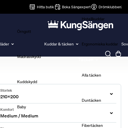
Lakan
Hitta butik
Boka Sängexpert
Drömklubben
Hotellkuddar
Örngott
läder
Kuddar & täcken
Ergonomiska kuddar
Sov
Madrasskydd
Täcken
Alla täcken
Kuddskydd
Storlek
210x200
Duntäcken
Baby
Komfort
Medium / Medium
Fibertäcken