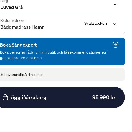
Färg
Duved Grå
Bäddmadrass
Svala täcken
Bäddmadrass Hamn
Boka Sängexpert
Boka personlig rådgivning i butik och få rekommendationer som
gör skillnad för din sömn.
Leveranstid
3-4 veckor
Lägg i Varukorg
95 990 kr