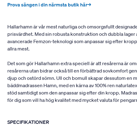
Prova sängen i din närmsta butik här→
Hallarhamn är vår mest naturliga och omsorgsfullt designad
prisvärdhet. Med sin robusta konstruktion och dubbla lager 
avancerade Femzon-teknologi som anpassar sig efter kroppen
allra mest.
Det som gör Hallarhamn extra speciell är att resårerna är o
resårerna utan bidrar också till en förbättrad sovkomfort geno
djup och ostörd sömn. Ull och bomull skapar dessutom en mj
bäddmadrassen Hamn, med en kärna av 100% ren naturlatex från
stöd samtidigt som den anpassar sig efter din kropp. Madrasse
för dig som vill ha hög kvalitet med mycket valuta för pengar
SPECIFIKATIONER