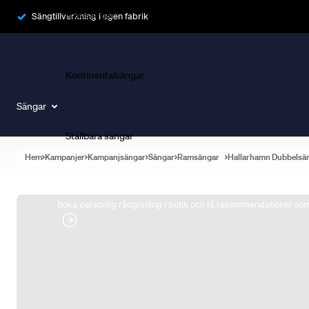
Ramsängar
Sängtillverkning i egen fabrik
Kontinentalsängar
Sängar
Ställbara sängar
Hem
Kampanjer
Kampanjsängar
Sängar
Ramsängar
Hallarhamn Dubbelsä
Boka Sängexpert
Boka personlig rådgivning i butik och få rekommendationer som 