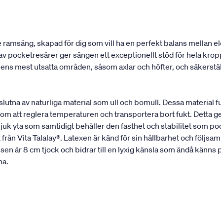
e ramsäng, skapad för dig som vill ha en perfekt balans mellan
av pocketresårer ger sängen ett exceptionellt stöd för hela kr
s mest utsatta områden, såsom axlar och höfter, och säkerställe
mslutna av naturliga material som ull och bomull. Dessa material
m att reglera temperaturen och transportera bort fukt. Detta ger e
uk yta som samtidigt behåller den fasthet och stabilitet som p
 Vita Talalay®. Latexen är känd för sin hållbarhet och följsamhe
n är 8 cm tjock och bidrar till en lyxig känsla som ändå känns pri
na.