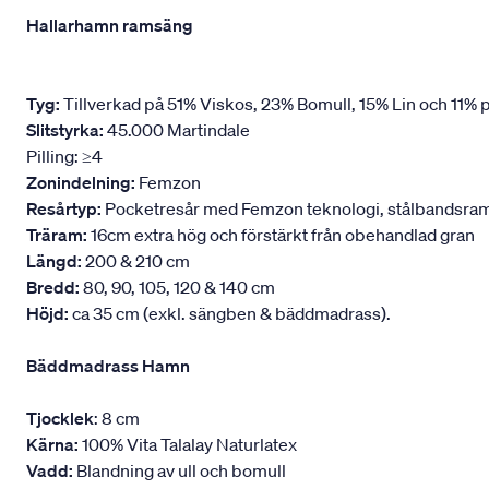
Hallarhamn ramsäng
Tyg:
Tillverkad på 51% Viskos, 23% Bomull, 15% Lin och 11% p
Slitstyrka:
45.000 Martindale
Pilling: ≥4
Zonindelning:
Femzon
Resårtyp:
Pocketresår med Femzon teknologi, stålbandsram oc
Träram:
16cm extra hög och förstärkt från obehandlad gran
Längd:
200 & 210 cm
Bredd:
80, 90, 105, 120 & 140 cm
Höjd:
ca 35 cm (exkl. sängben & bäddmadrass).
Bäddmadrass Hamn
Tjocklek
: 8 cm
Kärna:
100% Vita Talalay Naturlatex
Vadd:
Blandning av ull och bomull