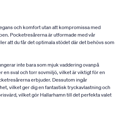
 elegans och komfort utan att kompromissa med
oppen. Pocketresårerna är utformade med vår
r att du får det optimala stödet där det behövs som
 fungerar inte bara som mjuk vaddering ovanpå
n sval och torr sovmiljö, vilket är viktigt för en
ocketresårerna erbjuder. Dessutom ingår
t, vilket ger dig en fantastisk tryckavlastning och
svärd, vilket gör Hallarhamn till det perfekta valet