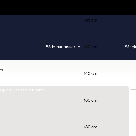
105 cm
Bäddmadrasser
120 cm
Sängk
ng
140 cm
gör skillnad för din sömn.
160 cm
180 cm