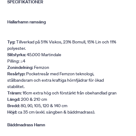
SPECIFIKATIONER
Hallarhamn ramsäng
Tyg:
Tillverkad på 51% Viskos, 23% Bomull, 15% Lin och 11%
polyester.
Slitstyrka:
45.000 Martindale
Pilling: ≥4
Zonindelning:
Femzon
Resårtyp:
Pocketresår med Femzon teknologi,
stålbandsram och extra kraftiga hörnfjädrar för ökad
stabilitet.
Träram:
16cm extra hög och förstärkt från obehandlad gran
Längd:
200 & 210 cm
Bredd:
80, 90, 105, 120 & 140 cm
Höjd:
ca 35 cm (exkl. sängben & bäddmadrass).
Bäddmadrass Hamn