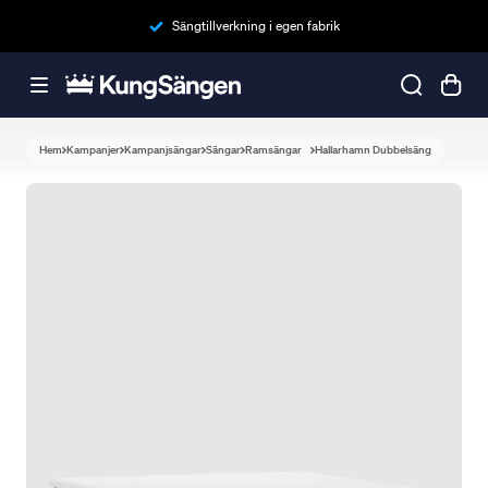
Sängtillverkning i egen fabrik
Hem
Kampanjer
Kampanjsängar
Sängar
Ramsängar
Hallarhamn Dubbelsäng