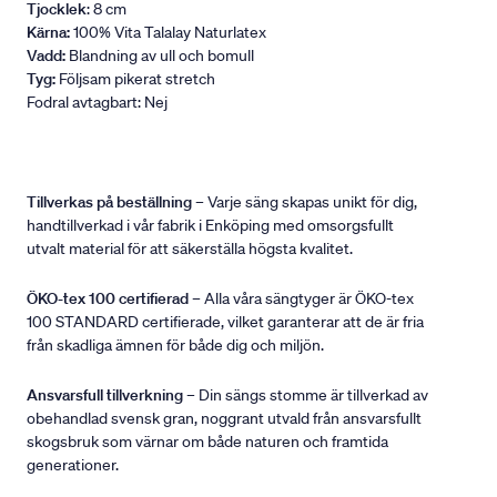
Tjocklek
: 8 cm
Kärna:
100% Vita Talalay Naturlatex
Vadd:
Blandning av ull och bomull
Tyg:
Följsam pikerat stretch
Fodral avtagbart: Nej
Tillverkas på beställning
– Varje säng skapas unikt för dig,
handtillverkad i vår fabrik i Enköping med omsorgsfullt
utvalt material för att säkerställa högsta kvalitet.
ÖKO-tex 100 certifierad
– Alla våra sängtyger är ÖKO-tex
100 STANDARD certifierade, vilket garanterar att de är fria
från skadliga ämnen för både dig och miljön.
Ansvarsfull tillverkning
– Din sängs stomme är tillverkad av
obehandlad svensk gran, noggrant utvald från ansvarsfullt
skogsbruk som värnar om både naturen och framtida
generationer.