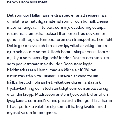
behövs som allra mest.
Det som gör Hallarhamn extra speciell är att resårerna är
omslutna av naturliga material som ull och bomull. Dessa
material fungerar inte bara som mjuk vaddering ovanpå
resårerna utan bidrar också till en förbättrad sovkomfort
genom att reglera temperaturen och transportera bort fukt.
Detta ger en sval och torr sovmiljö, vilket är viktigt för en
djup och ostörd sömn. Ull och bomull skapar dessutom en
mjuk yta som samtidigt behåller den fasthet och stabilitet
som pocketresårerna erbjuder. Dessutom ingår
bäddmadrassen Hamn, med en kärna av 100% ren
naturlatex från Vita Talalay®. Latexen är känd för sin
hållbarhet och följsamhet, vilket ger dig en fantastisk
tryckavlastning och stöd samtidigt som den anpassar sig
efter din kropp. Madrassen är 8 cm tjock och bidrar till en
lyxig känsla som ändå känns prisvärd, vilket gör Hallarhamn
till det perfekta valet för dig som vill ha hög kvalitet med
mycket valuta för pengarna.