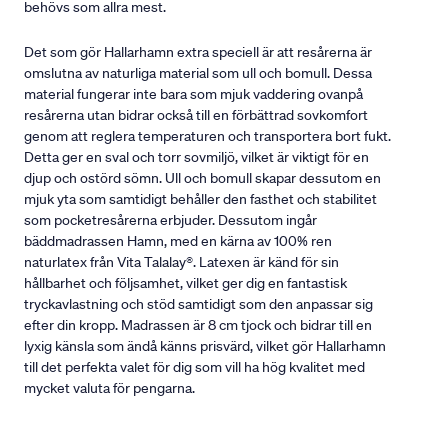
behövs som allra mest.
Det som gör Hallarhamn extra speciell är att resårerna är
omslutna av naturliga material som ull och bomull. Dessa
material fungerar inte bara som mjuk vaddering ovanpå
resårerna utan bidrar också till en förbättrad sovkomfort
genom att reglera temperaturen och transportera bort fukt.
Detta ger en sval och torr sovmiljö, vilket är viktigt för en
djup och ostörd sömn. Ull och bomull skapar dessutom en
mjuk yta som samtidigt behåller den fasthet och stabilitet
som pocketresårerna erbjuder. Dessutom ingår
bäddmadrassen Hamn, med en kärna av 100% ren
naturlatex från Vita Talalay®. Latexen är känd för sin
hållbarhet och följsamhet, vilket ger dig en fantastisk
tryckavlastning och stöd samtidigt som den anpassar sig
efter din kropp. Madrassen är 8 cm tjock och bidrar till en
lyxig känsla som ändå känns prisvärd, vilket gör Hallarhamn
till det perfekta valet för dig som vill ha hög kvalitet med
mycket valuta för pengarna.