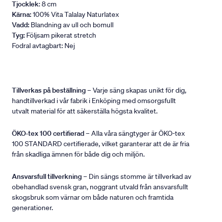
Tjocklek
: 8 cm
Kärna:
100% Vita Talalay Naturlatex
Vadd:
Blandning av ull och bomull
Tyg:
Följsam pikerat stretch
Fodral avtagbart: Nej
Tillverkas på beställning
– Varje säng skapas unikt för dig,
handtillverkad i vår fabrik i Enköping med omsorgsfullt
utvalt material för att säkerställa högsta kvalitet.
ÖKO-tex 100 certifierad
– Alla våra sängtyger är ÖKO-tex
100 STANDARD certifierade, vilket garanterar att de är fria
från skadliga ämnen för både dig och miljön.
Ansvarsfull tillverkning
– Din sängs stomme är tillverkad av
obehandlad svensk gran, noggrant utvald från ansvarsfullt
skogsbruk som värnar om både naturen och framtida
generationer.