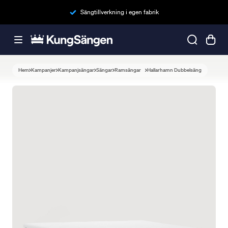
Sängtillverkning i egen fabrik
Hem
Kampanjer
Kampanjsängar
Sängar
Ramsängar
Hallarhamn Dubbelsäng