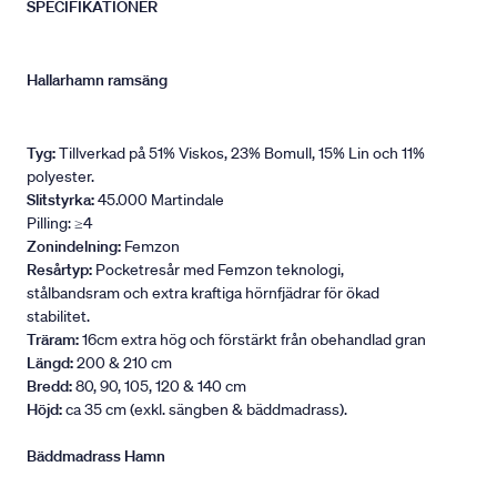
SPECIFIKATIONER
Hallarhamn ramsäng
Tyg:
Tillverkad på 51% Viskos, 23% Bomull, 15% Lin och 11%
polyester.
Slitstyrka:
45.000 Martindale
Pilling: ≥4
Zonindelning:
Femzon
Resårtyp:
Pocketresår med Femzon teknologi,
stålbandsram och extra kraftiga hörnfjädrar för ökad
stabilitet.
Träram:
16cm extra hög och förstärkt från obehandlad gran
Längd:
200 & 210 cm
Bredd:
80, 90, 105, 120 & 140 cm
Höjd:
ca 35 cm (exkl. sängben & bäddmadrass).
Bäddmadrass Hamn