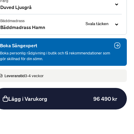
Färg
Duved Ljusgrå
Bäddmadrass
Svala täcken
Bäddmadrass Hamn
Boka Sängexpert
Boka personlig rådgivning i butik och få rekommendationer som
gör skillnad för din sömn.
Leveranstid
3-4 veckor
Lägg i Varukorg
96 490 kr