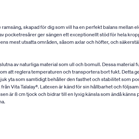
e ramsäng, skapad för dig som vill ha en perfekt balans mellan
av pocketresårer ger sängen ett exceptionellt stöd för hela kr
s mest utsatta områden, såsom axlar och höfter, och säkerställe
mslutna av naturliga material som ull och bomull. Dessa material
m att reglera temperaturen och transportera bort fukt. Detta ger e
uk yta som samtidigt behåller den fasthet och stabilitet som p
 Vita Talalay®. Latexen är känd för sin hållbarhet och följsamhe
n är 8 cm tjock och bidrar till en lyxig känsla som ändå känns pri
na.