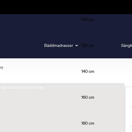
105 cm
Bäddmadrasser
120 cm
Sängk
ng
140 cm
gör skillnad för din sömn.
160 cm
180 cm