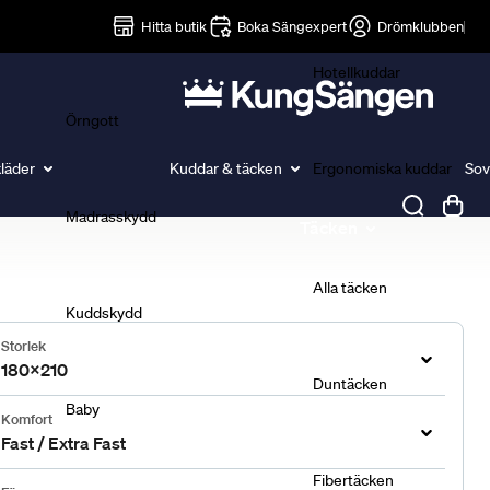
Lakan
Hitta butik
Boka Sängexpert
Drömklubben
Hotellkuddar
Örngott
läder
Kuddar & täcken
Ergonomiska kuddar
Sov
Madrasskydd
Täcken
Alla täcken
Kuddskydd
Storlek
180x210
Duntäcken
Baby
Komfort
Fast / Extra Fast
Fibertäcken