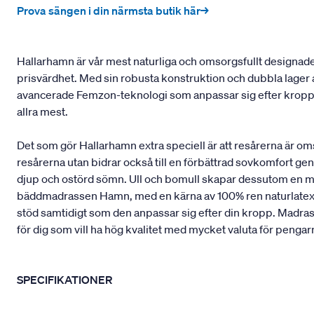
Prova sängen i din närmsta butik här→
Hallarhamn är vår mest naturliga och omsorgsfullt designad
prisvärdhet. Med sin robusta konstruktion och dubbla lager 
avancerade Femzon-teknologi som anpassar sig efter kroppen
allra mest.
Det som gör Hallarhamn extra speciell är att resårerna är o
resårerna utan bidrar också till en förbättrad sovkomfort geno
djup och ostörd sömn. Ull och bomull skapar dessutom en mj
bäddmadrassen Hamn, med en kärna av 100% ren naturlatex från
stöd samtidigt som den anpassar sig efter din kropp. Madrasse
för dig som vill ha hög kvalitet med mycket valuta för pengar
SPECIFIKATIONER