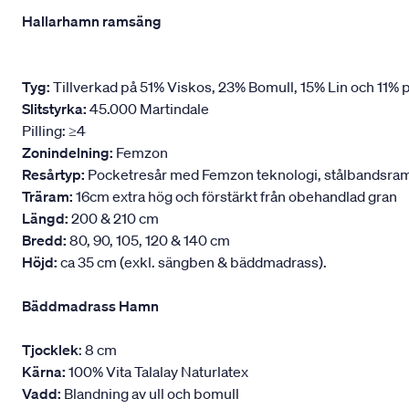
Hallarhamn ramsäng
Tyg:
Tillverkad på 51% Viskos, 23% Bomull, 15% Lin och 11% p
Slitstyrka:
45.000 Martindale
Pilling: ≥4
Zonindelning:
Femzon
Resårtyp:
Pocketresår med Femzon teknologi, stålbandsram oc
Träram:
16cm extra hög och förstärkt från obehandlad gran
Längd:
200 & 210 cm
Bredd:
80, 90, 105, 120 & 140 cm
Höjd:
ca 35 cm (exkl. sängben & bäddmadrass).
Bäddmadrass Hamn
Tjocklek
: 8 cm
Kärna:
100% Vita Talalay Naturlatex
Vadd:
Blandning av ull och bomull