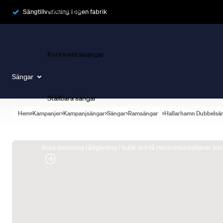
Ramsängar
Sängtillverkning i egen fabrik
Kontinentalsängar
Sängar
Ställbara sängar
Hem
Kampanjer
Kampanjsängar
Sängar
Ramsängar
Hallarhamn Dubbelsä
Boka Sängexpert
Boka personlig rådgivning i butik och få rekommendationer som 