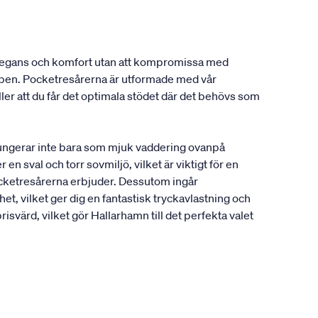
 elegans och komfort utan att kompromissa med
oppen. Pocketresårerna är utformade med vår
r att du får det optimala stödet där det behövs som
 fungerar inte bara som mjuk vaddering ovanpå
n sval och torr sovmiljö, vilket är viktigt för en
ocketresårerna erbjuder. Dessutom ingår
t, vilket ger dig en fantastisk tryckavlastning och
svärd, vilket gör Hallarhamn till det perfekta valet