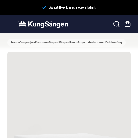
Sängtillverkning i egen fabrik
Hem
Kampanjer
Kampanjsängar
Sängar
Ramsängar
Hallarhamn Dubbelsäng