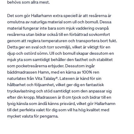
behövs som allra mest.
Det som gör Hallarhamn extra speciell är att resårerna är
omslutna av naturliga material som ull och bomull. Dessa
material fungerar inte bara som mjuk vaddering ovanpå
resårerna utan bidrar också till en förbättrad sovkomfort
genom att reglera temperaturen och transportera bort fukt.
Detta ger en sval och torr sovmiljö, vilket är viktigt för en
djup och ostörd sömn. Ull och bomull skapar dessutom en
mjuk yta som samtidigt behåller den fasthet och stabilitet
som pocketresårerna erbjuder. Dessutom ingår
bäddmadrassen Hamn, med en kärna av 100% ren
naturlatex från Vita Talalay®. Latexen är känd för sin
hållbarhet och följsamhet, vilket ger dig en fantastisk
tryckavlastning och stöd samtidigt som den anpassar sig
efter din kropp. Madrassen är 8 cm tjock och bidrar till en
lyxig känsla som ändå känns prisvärd, vilket gör Hallarhamn
till det perfekta valet för dig som vill ha hög kvalitet med
mycket valuta för pengarna.