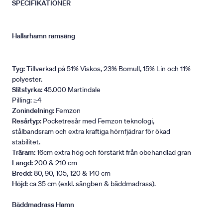
SPECIFIKATIONER
Hallarhamn ramsäng
Tyg:
Tillverkad på 51% Viskos, 23% Bomull, 15% Lin och 11%
polyester.
Slitstyrka:
45.000 Martindale
Pilling: ≥4
Zonindelning:
Femzon
Resårtyp:
Pocketresår med Femzon teknologi,
stålbandsram och extra kraftiga hörnfjädrar för ökad
stabilitet.
Träram:
16cm extra hög och förstärkt från obehandlad gran
Längd:
200 & 210 cm
Bredd:
80, 90, 105, 120 & 140 cm
Höjd:
ca 35 cm (exkl. sängben & bäddmadrass).
Bäddmadrass Hamn