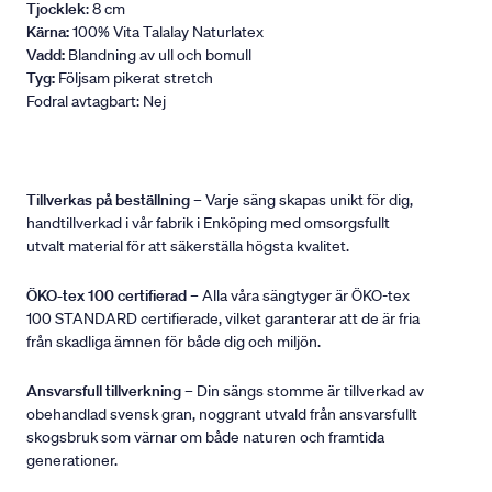
Tjocklek
: 8 cm
Kärna:
100% Vita Talalay Naturlatex
Vadd:
Blandning av ull och bomull
Tyg:
Följsam pikerat stretch
Fodral avtagbart: Nej
Tillverkas på beställning
– Varje säng skapas unikt för dig,
handtillverkad i vår fabrik i Enköping med omsorgsfullt
utvalt material för att säkerställa högsta kvalitet.
ÖKO-tex 100 certifierad
– Alla våra sängtyger är ÖKO-tex
100 STANDARD certifierade, vilket garanterar att de är fria
från skadliga ämnen för både dig och miljön.
Ansvarsfull tillverkning
– Din sängs stomme är tillverkad av
obehandlad svensk gran, noggrant utvald från ansvarsfullt
skogsbruk som värnar om både naturen och framtida
generationer.