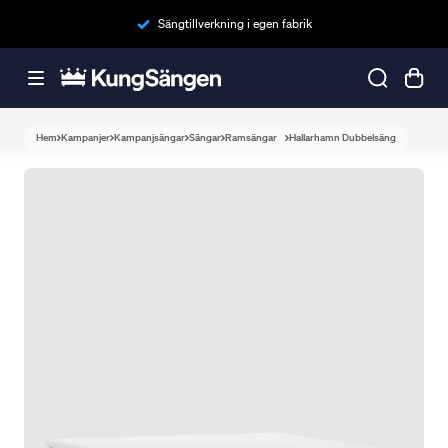
Sängtillverkning i egen fabrik
Hem
Kampanjer
Kampanjsängar
Sängar
Ramsängar
Hallarhamn Dubbelsäng