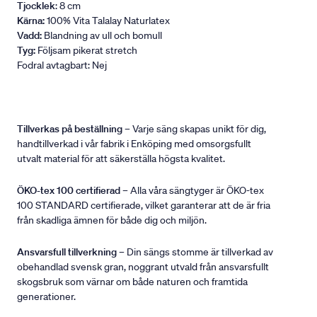
Tjocklek
: 8 cm
Kärna:
100% Vita Talalay Naturlatex
Vadd:
Blandning av ull och bomull
Tyg:
Följsam pikerat stretch
Fodral avtagbart: Nej
Tillverkas på beställning
– Varje säng skapas unikt för dig,
handtillverkad i vår fabrik i Enköping med omsorgsfullt
utvalt material för att säkerställa högsta kvalitet.
ÖKO-tex 100 certifierad
– Alla våra sängtyger är ÖKO-tex
100 STANDARD certifierade, vilket garanterar att de är fria
från skadliga ämnen för både dig och miljön.
Ansvarsfull tillverkning
– Din sängs stomme är tillverkad av
obehandlad svensk gran, noggrant utvald från ansvarsfullt
skogsbruk som värnar om både naturen och framtida
generationer.