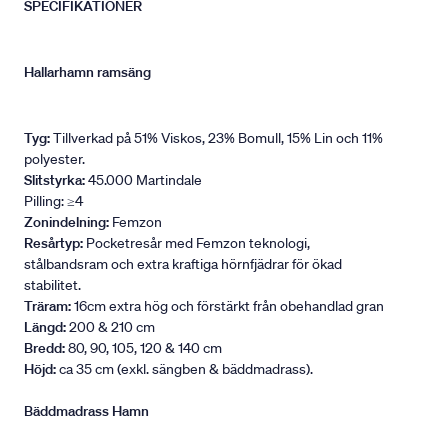
SPECIFIKATIONER
Hallarhamn ramsäng
Tyg:
Tillverkad på 51% Viskos, 23% Bomull, 15% Lin och 11%
polyester.
Slitstyrka:
45.000 Martindale
Pilling: ≥4
Zonindelning:
Femzon
Resårtyp:
Pocketresår med Femzon teknologi,
stålbandsram och extra kraftiga hörnfjädrar för ökad
stabilitet.
Träram:
16cm extra hög och förstärkt från obehandlad gran
Längd:
200 & 210 cm
Bredd:
80, 90, 105, 120 & 140 cm
Höjd:
ca 35 cm (exkl. sängben & bäddmadrass).
Bäddmadrass Hamn