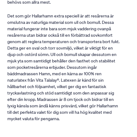
behövs som allra mest.
Det som gör Hallarhamn extra speciell är att resårerna är
omslutna av naturliga material som ull och bomull. Dessa
material fungerar inte bara som mjuk vaddering ovanpå
resårerna utan bidrar också till en förbättrad sovkomfort
genom att reglera temperaturen och transportera bort fukt.
Detta ger en sval och torr sovmiljö, vilket är viktigt för en
djup och ostörd sömn. Ull och bomull skapar dessutom en
mjuk yta som samtidigt behåller den fasthet och stabilitet
som pocketresårerna erbjuder. Dessutom ingår
bäddmadrassen Hamn, med en kärna av 100% ren
naturlatex från Vita Talalay®. Latexen är känd för sin
hållbarhet och följsamhet, vilket ger dig en fantastisk
tryckavlastning och stöd samtidigt som den anpassar sig
efter din kropp. Madrassen är 8 cm tjock och bidrar till en
lyxig känsla som ändå känns prisvärd, vilket gör Hallarhamn
till det perfekta valet för dig som vill ha hög kvalitet med
mycket valuta för pengarna.