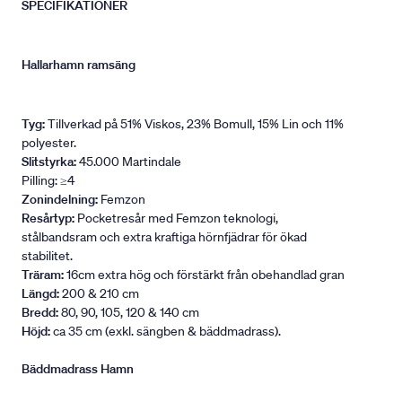
SPECIFIKATIONER
Hallarhamn ramsäng
Tyg:
Tillverkad på 51% Viskos, 23% Bomull, 15% Lin och 11%
polyester.
Slitstyrka:
45.000 Martindale
Pilling: ≥4
Zonindelning:
Femzon
Resårtyp:
Pocketresår med Femzon teknologi,
stålbandsram och extra kraftiga hörnfjädrar för ökad
stabilitet.
Träram:
16cm extra hög och förstärkt från obehandlad gran
Längd:
200 & 210 cm
Bredd:
80, 90, 105, 120 & 140 cm
Höjd:
ca 35 cm (exkl. sängben & bäddmadrass).
Bäddmadrass Hamn