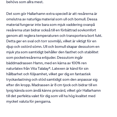
behövs som allra mest.
Det som gör Hallarhamn extra speciell är att resårerna är
omslutna av naturliga material som ull och bomull. Dessa
material fungerar inte bara som mjuk vaddering ovanpå
resårerna utan bidrar också till en förbättrad sovkomfort
genom att reglera temperaturen och transportera bort fukt.
Detta ger en sval och torr sovmiljö, vilket är viktigt för en
djup och ostörd sömn. Ull och bomull skapar dessutom en
mjuk yta som samtidigt behåller den fasthet och stabilitet
som pocketresårerna erbjuder. Dessutom ingår
bäddmadrassen Hamn, med en kärna av 100% ren
naturlatex från Vita Talalay®. Latexen är känd för sin
hållbarhet och följsamhet, vilket ger dig en fantastisk
tryckavlastning och stöd samtidigt som den anpassar sig
efter din kropp. Madrassen är 8 cm tjock och bidrar till en
lyxig känsla som ändå känns prisvärd, vilket gör Hallarhamn
till det perfekta valet för dig som vill ha hög kvalitet med
mycket valuta för pengarna.