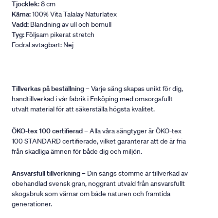
Tjocklek
: 8 cm
Kärna:
100% Vita Talalay Naturlatex
Vadd:
Blandning av ull och bomull
Tyg:
Följsam pikerat stretch
Fodral avtagbart: Nej
Tillverkas på beställning
– Varje säng skapas unikt för dig,
handtillverkad i vår fabrik i Enköping med omsorgsfullt
utvalt material för att säkerställa högsta kvalitet.
ÖKO-tex 100 certifierad
– Alla våra sängtyger är ÖKO-tex
100 STANDARD certifierade, vilket garanterar att de är fria
från skadliga ämnen för både dig och miljön.
Ansvarsfull tillverkning
– Din sängs stomme är tillverkad av
obehandlad svensk gran, noggrant utvald från ansvarsfullt
skogsbruk som värnar om både naturen och framtida
generationer.