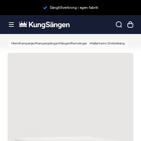
Sängtillverkning i egen fabrik
Hem
Kampanjer
Kampanjsängar
Sängar
Ramsängar
Hallarhamn Dubbelsäng